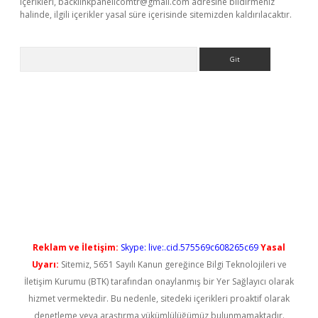
içerikleri,
backlinkpanelicomtr@gmail.com
adresine bildirmeniz
halinde, ilgili içerikler yasal süre içerisinde sitemizden kaldırılacaktır.
Arama
iriş
Reklam ve İletişim:
Skype: live:.cid.575569c608265c69
Yasal
Uyarı:
Sitemiz, 5651 Sayılı Kanun gereğince Bilgi Teknolojileri ve
İletişim Kurumu (BTK) tarafından onaylanmış bir Yer Sağlayıcı olarak
hizmet vermektedir. Bu nedenle, sitedeki içerikleri proaktif olarak
denetleme veya araştırma yükümlülüğümüz bulunmamaktadır.