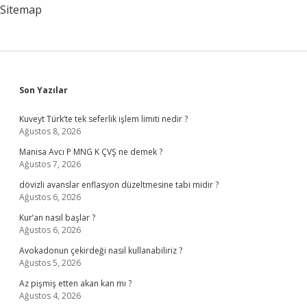
Nedir
Sitemap
Sidebar
Son Yazılar
Kuveyt Türk’te tek seferlik işlem limiti nedir ?
Ağustos 8, 2026
Manisa Avcı P MNG K ÇVŞ ne demek ?
Ağustos 7, 2026
dövizli avanslar enflasyon düzeltmesine tabi midir ?
Ağustos 6, 2026
Kur’an nasıl başlar ?
Ağustos 6, 2026
Avokadonun çekirdeği nasıl kullanabiliriz ?
Ağustos 5, 2026
Az pişmiş etten akan kan mı ?
Ağustos 4, 2026