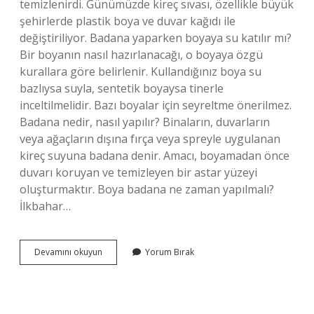
temizlenirdi. Günümüzde kireç sıvası, özellikle büyük
şehirlerde plastik boya ve duvar kağıdı ile
değiştiriliyor. Badana yaparken boyaya su katılır mı?
Bir boyanın nasıl hazırlanacağı, o boyaya özgü
kurallara göre belirlenir. Kullandığınız boya su
bazlıysa suyla, sentetik boyaysa tinerle
inceltilmelidir. Bazı boyalar için seyreltme önerilmez.
Badana nedir, nasıl yapılır? Binaların, duvarların
veya ağaçların dışına fırça veya spreyle uygulanan
kireç suyuna badana denir. Amacı, boyamadan önce
duvarı koruyan ve temizleyen bir astar yüzeyi
oluşturmaktır. Boya badana ne zaman yapılmalı?
İlkbahar…
Boya
Devamını okuyun
Yorum Bırak
Ve
Badana
Arasındaki
Fark