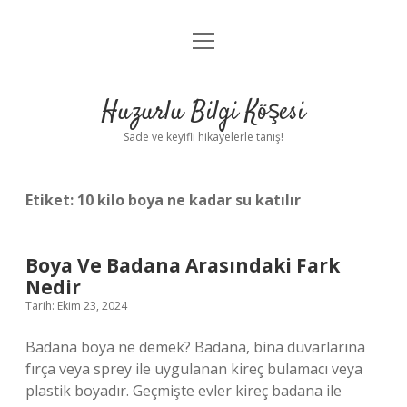
menüyü
Anasayfa
aç
Gizlilik Politikası
Huzurlu Bilgi Köşesi
Yasal Uyarı
Sade ve keyifli hikayelerle tanış!
Hakkımızda
Etiket:
10 kilo boya ne kadar su katılır
Boya Ve Badana Arasındaki Fark
Nedir
Tarih: Ekim 23, 2024
Badana boya ne demek? Badana, bina duvarlarına
fırça veya sprey ile uygulanan kireç bulamacı veya
plastik boyadır. Geçmişte evler kireç badana ile