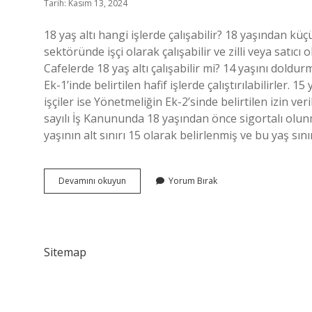
Tarih: Kasım 13, 2024
18 yaş altı hangi işlerde çalışabilir? 18 yaşından kü
sektöründe işçi olarak çalışabilir ve zilli veya satıcı
Cafelerde 18 yaş altı çalışabilir mi? 14 yaşını dold
Ek-1’inde belirtilen hafif işlerde çalıştırılabilirle
işçiler ise Yönetmeliğin Ek-2’sinde belirtilen izin veri
sayılı İş Kanununda 18 yaşından önce sigortalı olu
yaşının alt sınırı 15 olarak belirlenmiş ve bu yaş sını
18
Devamını okuyun
Yorum Bırak
Yaş
Altı
Kafede
Çalışabilir
Mi
Sitemap