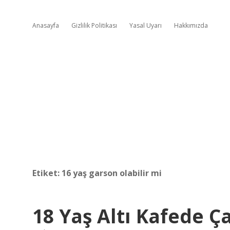
Anasayfa
Gizlilik Politikası
Yasal Uyarı
Hakkımızda
Etiket:
16 yaş garson olabilir mi
18 Yaş Altı Kafede Ça