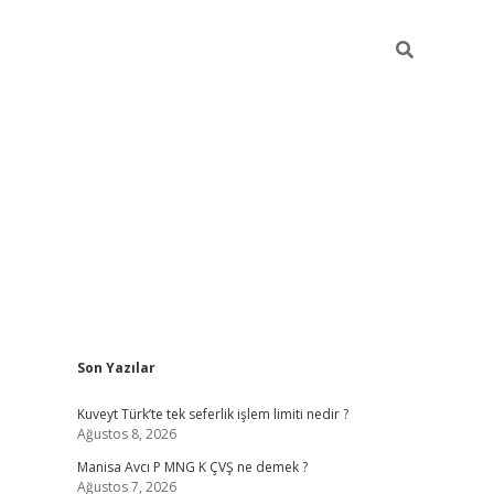
Sidebar
Son Yazılar
ilbet giriş
Kuveyt Türk’te tek seferlik işlem limiti nedir ?
Ağustos 8, 2026
Manisa Avcı P MNG K ÇVŞ ne demek ?
Ağustos 7, 2026