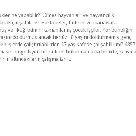
çükler ne yapabilir? Kümes hayvanları ve hayvancılık
 olarak çalışabilirler. Pastaneler, büfeler ve manavlar.
urmuş ve ilköğretimini tamamlamış çocuk işçiler, Yönetmeliğin
r. 15 yaşını doldurmuş ancak henüz 18 yaşını doldurmamış genç
len işlerde çalıştırılabilirler. 17 yaş kafede çalışabilir mi? 4857
nmasını engelleyen bir hüküm bulunmamakla birlikte, çalışm
rının altındakilerin çalışma izni…