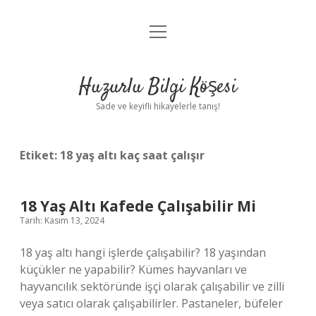
menüyü
Anasayfa
aç
Gizlilik Politikası
Huzurlu Bilgi Köşesi
Yasal Uyarı
Sade ve keyifli hikayelerle tanış!
Hakkımızda
Etiket:
18 yaş altı kaç saat çalışır
18 Yaş Altı Kafede Çalışabilir Mi
Tarih: Kasım 13, 2024
18 yaş altı hangi işlerde çalışabilir? 18 yaşından
küçükler ne yapabilir? Kümes hayvanları ve
hayvancılık sektöründe işçi olarak çalışabilir ve zilli
veya satıcı olarak çalışabilirler. Pastaneler, büfeler