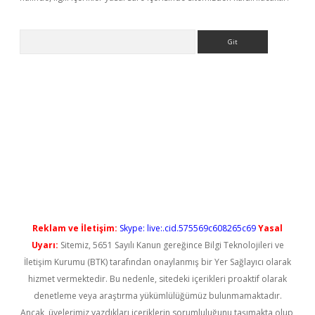
Arama
iriş
Reklam ve İletişim:
Skype: live:.cid.575569c608265c69
Yasal
Uyarı:
Sitemiz, 5651 Sayılı Kanun gereğince Bilgi Teknolojileri ve
İletişim Kurumu (BTK) tarafından onaylanmış bir Yer Sağlayıcı olarak
hizmet vermektedir. Bu nedenle, sitedeki içerikleri proaktif olarak
denetleme veya araştırma yükümlülüğümüz bulunmamaktadır.
Ancak, üyelerimiz yazdıkları içeriklerin sorumluluğunu taşımakta olup,