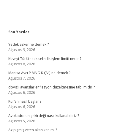
Sidebar
Son Yazılar
Yedek asker ne demek ?
Ağustos 9, 2026
Kuveyt Türk’te tek seferlik işlem limiti nedir ?
Ağustos 8, 2026
Manisa Avcı P MNG K ÇVŞ ne demek ?
Ağustos 7, 2026
dövizli avanslar enflasyon düzeltmesine tabi midir ?
Ağustos 6, 2026
Kur’an nasıl başlar ?
Ağustos 6, 2026
Avokadonun çekirdeği nasıl kullanabiliriz ?
Ağustos 5, 2026
Az pişmiş etten akan kan mı ?