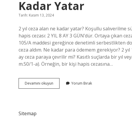
Kadar Yatar
Tarih: Kasım 13, 2024
2 yıl ceza alan ne kadar yatar? Koşullu salıverilme s
hapis cezası: 2 YIL 8 AY 3 GÜN’dür. Ortaya çıkan cez
105/A maddesi gereğince denetimli serbestlikten doğr
ceza aldım. Ne kadar para ödemem gerekiyor? 2 yıl 1 
ay ceza paraya çevrilir mi? Kasıtlı suçlarda bir yıl v
m.50/1-a). Örneğin, bir kişi hapis cezasına…
Asliye
Devamını okuyun
Yorum Bırak
Ceza
Mahkemesi
2
Yıl
Ceza
Sitemap
Alan
Ne
Kadar
Yatar