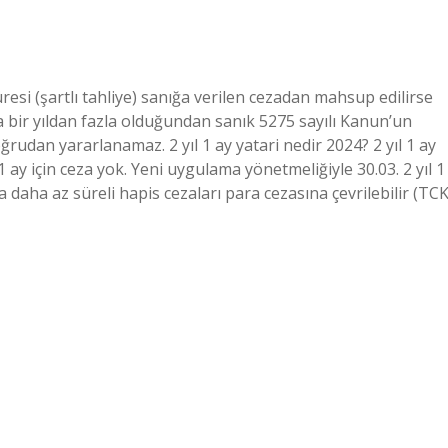
üresi (şartlı tahliye) sanığa verilen cezadan mahsup edilirse
a bir yıldan fazla olduğundan sanık 5275 sayılı Kanun’un
udan yararlanamaz. 2 yıl 1 ay yatari nedir 2024? 2 yıl 1 ay
ay için ceza yok. Yeni uygulama yönetmeliğiyle 30.03. 2 yıl 1
eya daha az süreli hapis cezaları para cezasına çevrilebilir (TC