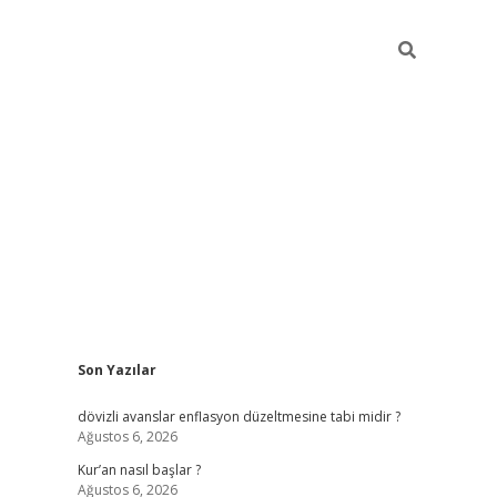
Sidebar
Son Yazılar
ilbet giriş
dövizli avanslar enflasyon düzeltmesine tabi midir ?
Ağustos 6, 2026
Kur’an nasıl başlar ?
Ağustos 6, 2026