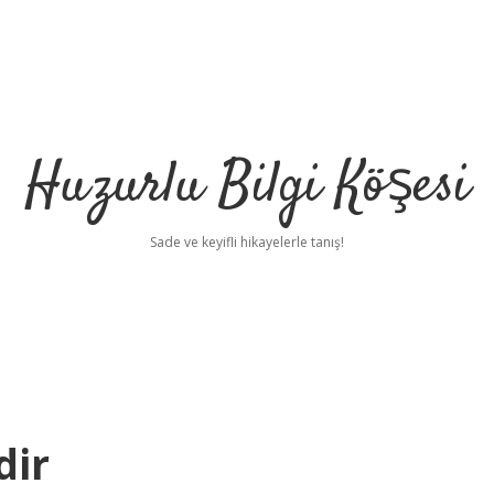
Huzurlu Bilgi Köşesi
Sade ve keyifli hikayelerle tanış!
dir