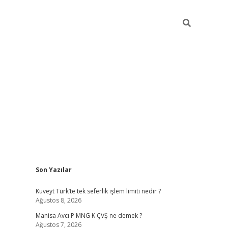
Sidebar
Son Yazılar
ilbet giriş
Kuveyt Türk’te tek seferlik işlem limiti nedir ?
Ağustos 8, 2026
Manisa Avcı P MNG K ÇVŞ ne demek ?
Ağustos 7, 2026