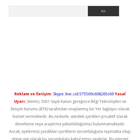
Arama
iriş
Reklam ve İletişim:
Skype: live:.cid.575569c608265c69
Yasal
Uyarı:
Sitemiz, 5651 Sayılı Kanun gereğince Bilgi Teknolojileri ve
İletişim Kurumu (BTK) tarafından onaylanmış bir Yer Sağlayıcı olarak
hizmet vermektedir. Bu nedenle, sitedeki içerikleri proaktif olarak
denetleme veya araştırma yükümlülüğümüz bulunmamaktadır.
Ancak, üyelerimiz yazdıkları içeriklerin sorumluluğunu taşımakta olup,
siteye üye olarak bu sorumluluğu kabul etmiş sayılırlar. Bu internet