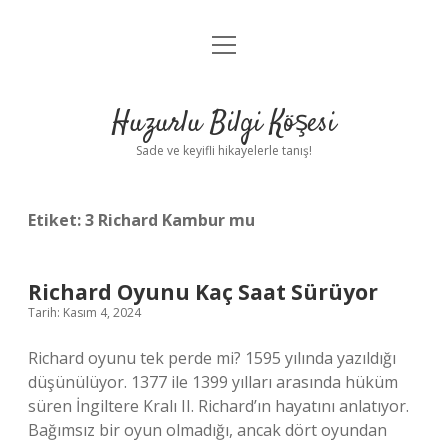
menüyü
Anasayfa
aç
Gizlilik Politikası
Huzurlu Bilgi Köşesi
Yasal Uyarı
Sade ve keyifli hikayelerle tanış!
Hakkımızda
Etiket:
3 Richard Kambur mu
Richard Oyunu Kaç Saat Sürüyor
Tarih: Kasım 4, 2024
Richard oyunu tek perde mi? 1595 yılında yazıldığı
düşünülüyor. 1377 ile 1399 yılları arasında hüküm
süren İngiltere Kralı II. Richard’ın hayatını anlatıyor.
Bağımsız bir oyun olmadığı, ancak dört oyundan