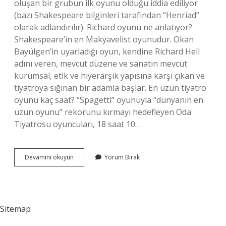
oluşan bir grubun ilk oyunu olduğu iddia ediliyor
(bazı Shakespeare bilginleri tarafından “Henriad”
olarak adlandırılır). Richard oyunu ne anlatıyor?
Shakespeare’in en Makyavelist oyunudur. Okan
Bayülgen’in uyarladığı oyun, kendine Richard Hell
adını veren, mevcut düzene ve sanatın mevcut
kurumsal, etik ve hiyerarşik yapısına karşı çıkan ve
tiyatroya sığınan bir adamla başlar. En uzun tiyatro
oyunu kaç saat? “Spagetti” oyunuyla “dünyanın en
uzun oyunu” rekorunu kırmayı hedefleyen Oda
Tiyatrosu oyuncuları, 18 saat 10…
Richard
Devamını okuyun
Yorum Bırak
Oyunu
Kaç
Saat
Sürüyor
Sitemap