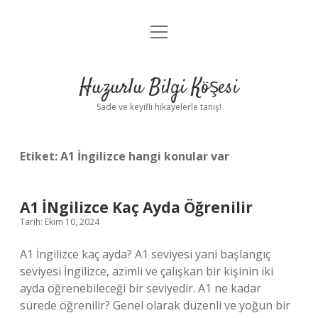
menüyü
Anasayfa
aç
Gizlilik Politikası
Huzurlu Bilgi Köşesi
Yasal Uyarı
Sade ve keyifli hikayelerle tanış!
Hakkımızda
Etiket:
A1 İngilizce hangi konular var
A1 İNgilizce Kaç Ayda Öğrenilir
Tarih: Ekim 10, 2024
A1 İngilizce kaç ayda? A1 seviyesi yani başlangıç ​​
seviyesi İngilizce, azimli ve çalışkan bir kişinin iki
ayda öğrenebileceği bir seviyedir. A1 ne kadar
sürede öğrenilir? Genel olarak düzenli ve yoğun bir