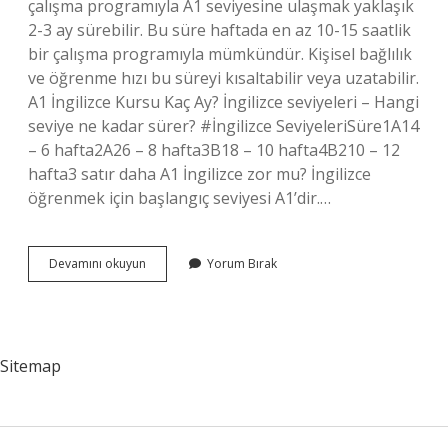
çalışma programıyla A1 seviyesine ulaşmak yaklaşık
2-3 ay sürebilir. Bu süre haftada en az 10-15 saatlik
bir çalışma programıyla mümkündür. Kişisel bağlılık
ve öğrenme hızı bu süreyi kısaltabilir veya uzatabilir.
A1 İngilizce Kursu Kaç Ay? İngilizce seviyeleri – Hangi
seviye ne kadar sürer? #İngilizce SeviyeleriSüre1A14
– 6 hafta2A26 – 8 hafta3B18 – 10 hafta4B210 – 12
hafta3 satır daha A1 İngilizce zor mu? İngilizce
öğrenmek için başlangıç ​​seviyesi A1’dir.…
A1
Devamını okuyun
Yorum Bırak
İNgilizce
Kaç
Ayda
Öğrenilir
Sitemap