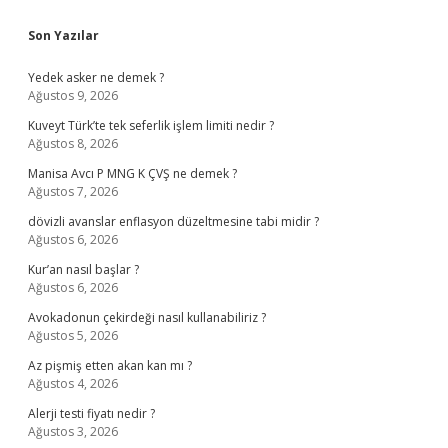
Sidebar
Son Yazılar
Yedek asker ne demek ?
Ağustos 9, 2026
Kuveyt Türk’te tek seferlik işlem limiti nedir ?
Ağustos 8, 2026
Manisa Avcı P MNG K ÇVŞ ne demek ?
Ağustos 7, 2026
dövizli avanslar enflasyon düzeltmesine tabi midir ?
Ağustos 6, 2026
Kur’an nasıl başlar ?
Ağustos 6, 2026
Avokadonun çekirdeği nasıl kullanabiliriz ?
Ağustos 5, 2026
Az pişmiş etten akan kan mı ?
Ağustos 4, 2026
Alerji testi fiyatı nedir ?
Ağustos 3, 2026