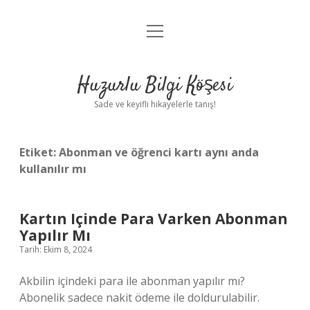
menüyü
Anasayfa
aç
Gizlilik Politikası
Huzurlu Bilgi Köşesi
Yasal Uyarı
Sade ve keyifli hikayelerle tanış!
Hakkımızda
Etiket:
Abonman ve öğrenci kartı aynı anda
kullanılır mı
Kartın Içinde Para Varken Abonman
Yapılır Mı
Tarih: Ekim 8, 2024
Akbilin içindeki para ile abonman yapılır mı?
Abonelik sadece nakit ödeme ile doldurulabilir.