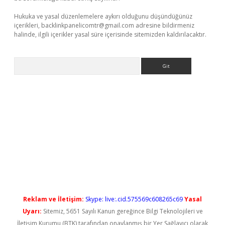
Hukuka ve yasal düzenlemelere aykırı olduğunu düşündüğünüz
içerikleri,
backlinkpanelicomtr@gmail.com
adresine bildirmeniz
halinde, ilgili içerikler yasal süre içerisinde sitemizden kaldırılacaktır.
Arama
iriş
Reklam ve İletişim:
Skype: live:.cid.575569c608265c69
Yasal
Uyarı:
Sitemiz, 5651 Sayılı Kanun gereğince Bilgi Teknolojileri ve
İletişim Kurumu (BTK) tarafından onaylanmış bir Yer Sağlayıcı olarak