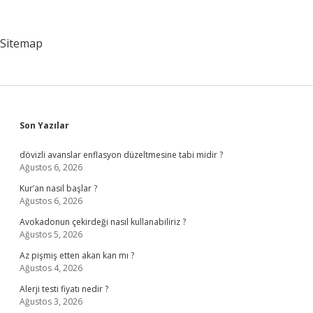
Varken
Abonman
Yapılır
Sitemap
Mı
Sidebar
Son Yazılar
dövizli avanslar enflasyon düzeltmesine tabi midir ?
Ağustos 6, 2026
Kur’an nasıl başlar ?
Ağustos 6, 2026
Avokadonun çekirdeği nasıl kullanabiliriz ?
Ağustos 5, 2026
Az pişmiş etten akan kan mı ?
Ağustos 4, 2026
Alerji testi fiyatı nedir ?
Ağustos 3, 2026