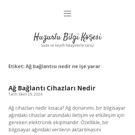
menüyü
Anasayfa
aç
Gizlilik Politikası
Huzurlu Bilgi Köşesi
Yasal Uyarı
Sade ve keyifli hikayelerle tanış!
Hakkımızda
Etiket:
Ağ bağlantısı nedir ne işe yarar
Ağ Bağlantı Cihazları Nedir
Tarih: Ekim 29, 2024
Ağ cihazları nedir kısaca? Ağ donanımı, bir bilgisayar
ağındaki cihazlar arasındaki iletişim ve etkileşim için
gereken elektronik ekipmandır. Özellikle, bir
bilgisayar ağındaki verilerin aktarılmasını