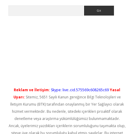
Arama
iriş
Reklam ve İletişim:
Skype: live:.cid.575569c608265c69
Yasal
Uyarı:
Sitemiz, 5651 Sayılı Kanun gereğince Bilgi Teknolojileri ve
İletişim Kurumu (BTK) tarafından onaylanmış bir Yer Sağlayıcı olarak
hizmet vermektedir. Bu nedenle, sitedeki içerikleri proaktif olarak
denetleme veya araştırma yükümlülüğümüz bulunmamaktadır.
Ancak, üyelerimiz yazdıkları içeriklerin sorumluluğunu taşımakta olup,
siteye üye olarak bu sorumluluğu kabul etmiş sayılırlar. Bu internet