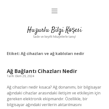
menüyü
Anasayfa
aç
Gizlilik Politikası
Huzurlu Bilgi Köşesi
Yasal Uyarı
Sade ve keyifli hikayelerle tanış!
Hakkımızda
Etiket:
Ağ cihazları ve ağ kabloları nedir
Ağ Bağlantı Cihazları Nedir
Tarih: Ekim 29, 2024
Ağ cihazları nedir kısaca? Ağ donanımı, bir bilgisayar
ağındaki cihazlar arasındaki iletişim ve etkileşim için
gereken elektronik ekipmandır. Özellikle, bir
bilgisayar ağındaki verilerin aktarılmasını