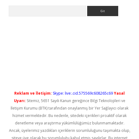
Arama
iriş
Reklam ve İletişim:
Skype: live:.cid.575569c608265c69
Yasal
Uyarı:
Sitemiz, 5651 Sayılı Kanun gereğince Bilgi Teknolojileri ve
İletişim Kurumu (BTK) tarafından onaylanmış bir Yer Sağlayıcı olarak
hizmet vermektedir. Bu nedenle, sitedeki içerikleri proaktif olarak
denetleme veya araştırma yükümlülüğümüz bulunmamaktadır.
Ancak, üyelerimiz yazdıkları içeriklerin sorumluluğunu taşımakta olup,
siteye üye olarak bu sorumluluğu kabul etmiş sayılırlar. Bu internet