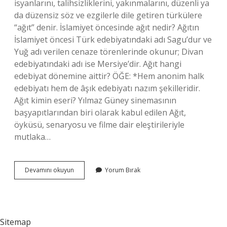
isyanlarını, talihsizliklerini, yakınmalarını, düzenli ya
da düzensiz söz ve ezgilerle dile getiren türkülere
“ağıt” denir. İslamiyet öncesinde ağıt nedir? Ağıtın
İslamiyet öncesi Türk edebiyatındaki adı Sagu’dur ve
Yuğ adı verilen cenaze törenlerinde okunur; Divan
edebiyatındaki adı ise Mersiye’dir. Ağıt hangi
edebiyat dönemine aittir? ÖĞE: *Hem anonim halk
edebiyatı hem de âşık edebiyatı nazım şekilleridir.
Ağıt kimin eseri? Yılmaz Güney sinemasının
başyapıtlarından biri olarak kabul edilen Ağıt,
öyküsü, senaryosu ve filme dair eleştirileriyle
mutlaka…
Ilk
Devamını okuyun
Yorum Bırak
Ağıt
Örneği
Nedir
Sitemap