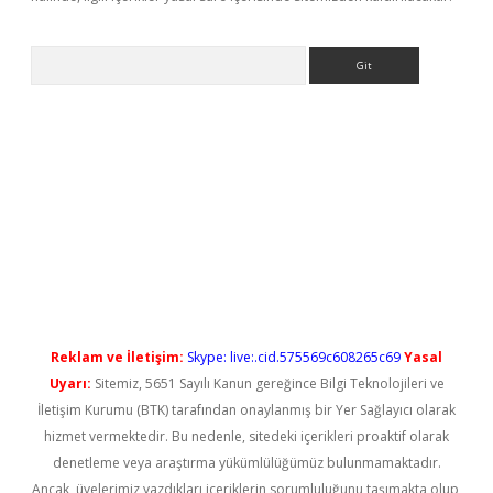
Arama
 giriş
Reklam ve İletişim:
Skype: live:.cid.575569c608265c69
Yasal
Uyarı:
Sitemiz, 5651 Sayılı Kanun gereğince Bilgi Teknolojileri ve
İletişim Kurumu (BTK) tarafından onaylanmış bir Yer Sağlayıcı olarak
hizmet vermektedir. Bu nedenle, sitedeki içerikleri proaktif olarak
denetleme veya araştırma yükümlülüğümüz bulunmamaktadır.
Ancak, üyelerimiz yazdıkları içeriklerin sorumluluğunu taşımakta olup,