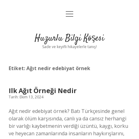
menüyü
Anasayfa
aç
Gizlilik Politikası
Huzurlu Bilgi Köşesi
Yasal Uyarı
Sade ve keyifli hikayelerle tanış!
Hakkımızda
Etiket:
Ağıt nedir edebiyat örnek
Ilk Ağıt Örneği Nedir
Tarih: Ekim 13, 2024
Ağıt nedir edebiyat örnek? Batı Türkçesinde genel
olarak ölüm karşısında, canlı ya da cansız herhangi
bir varlığı kaybetmenin verdiği üzüntü, kaygı, korku
ve heyecan zamanlarında insanların haykırışlarını,