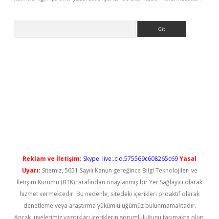
Arama
iriş
Reklam ve İletişim:
Skype: live:.cid.575569c608265c69
Yasal
Uyarı:
Sitemiz, 5651 Sayılı Kanun gereğince Bilgi Teknolojileri ve
İletişim Kurumu (BTK) tarafından onaylanmış bir Yer Sağlayıcı olarak
hizmet vermektedir. Bu nedenle, sitedeki içerikleri proaktif olarak
denetleme veya araştırma yükümlülüğümüz bulunmamaktadır.
Ancak, üyelerimiz yazdıkları içeriklerin sorumluluğunu taşımakta olup,