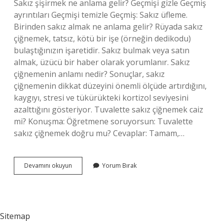
Sakız şişirmek ne anlama gelir? Geçmişi gizle Geçmiş
ayrıntıları Geçmişi temizle Geçmiş: Sakız üfleme.
Birinden sakız almak ne anlama gelir? Rüyada sakız
çiğnemek, tatsız, kötü bir işe (örneğin dedikodu)
bulaştığınızın işaretidir. Sakız bulmak veya satın
almak, üzücü bir haber olarak yorumlanır. Sakız
çiğnemenin anlamı nedir? Sonuçlar, sakız
çiğnemenin dikkat düzeyini önemli ölçüde artırdığını,
kaygıyı, stresi ve tükürükteki kortizol seviyesini
azalttığını gösteriyor. Tuvalette sakız çiğnemek caiz
mi? Konuşma: Öğretmene soruyorsun: Tuvalette
sakız çiğnemek doğru mu? Cevaplar: Tamam,…
Sakız
Devamını okuyun
Yorum Bırak
Vermek
Ne
Anlama
Gelir
Sitemap