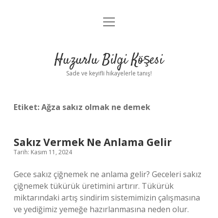
menüyü
Anasayfa
aç
Gizlilik Politikası
Huzurlu Bilgi Köşesi
Yasal Uyarı
Sade ve keyifli hikayelerle tanış!
Hakkımızda
Etiket:
Ağza sakız olmak ne demek
Sakız Vermek Ne Anlama Gelir
Tarih: Kasım 11, 2024
Gece sakız çiğnemek ne anlama gelir? Geceleri sakız
çiğnemek tükürük üretimini artırır. Tükürük
miktarındaki artış sindirim sistemimizin çalışmasına
ve yediğimiz yemeğe hazırlanmasına neden olur.