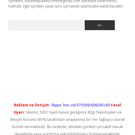
içerikleri,
backlinkpanelicomtr@gmail.com
adresine bildirmeniz
halinde, ilgili içerikler yasal süre içerisinde sitemizden kaldırılacaktır.
Arama
iriş
Reklam ve İletişim:
Skype: live:.cid.575569c608265c69
Yasal
Uyarı:
Sitemiz, 5651 Sayılı Kanun gereğince Bilgi Teknolojileri ve
İletişim Kurumu (BTK) tarafından onaylanmış bir Yer Sağlayıcı olarak
hizmet vermektedir. Bu nedenle, sitedeki içerikleri proaktif olarak
denetleme veya araştırma yükümlülüğümüz bulunmamaktadır.