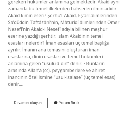
gereken hükümler anlamına gelmektedir. Akaid aynı
zamanda bu temel ilkelerden bahseden ilmin adıdır.
Akaid kimin eseri? Şerhu’l-Akaid, Eş’arî âlimlerinden
Sa’düddin Taftâzânî’nin, Mâturîdî âlimlerinden Ömer
Nesefî’nin Akaid-i Nesefî adıyla bilinen meşhur
eserine yazdığı şerhtir. İslam Akaidinin temel
esasları nelerdir? İman esasları üç temel başlığa
ayrılır. İmanın ana temasını oluşturan iman
esaslarına, dinin esasları ve temel hükümleri
anlamına gelen “usulü’d-din” denir. • Bunların
arasında Allah’a (cc), peygamberlere ve ahiret
inancının özel ismine “usul-isalase” (üç temel esas)
denir.…
İSlam
Devamını okuyun
Yorum Bırak
Akaidi
Kimin
Eseridir