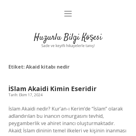
menüyü
Anasayfa
aç
Gizlilik Politikası
Huzurlu Bilgi Köşesi
Yasal Uyarı
Sade ve keyifli hikayelerle tanış!
Hakkımızda
Etiket:
Akaid kitabı nedir
İSlam Akaidi Kimin Eseridir
Tarih: Ekim 17, 2024
İslam Akaidi nedir? Kur’an-ı Kerim’de “İslam” olarak
adlandırılan bu inancın omurgasını tevhid,
peygamberlik ve ahiret inancı oluşturmaktadır.
Akaid; İslam dininin temel ilkeleri ve kişinin inanması