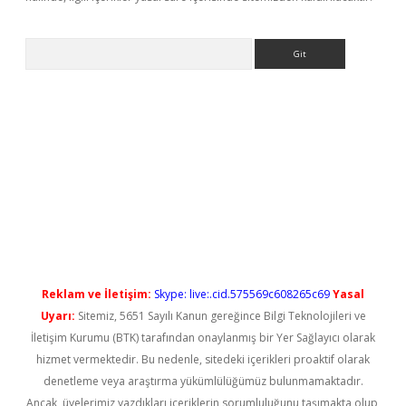
Arama
iriş
Reklam ve İletişim:
Skype: live:.cid.575569c608265c69
Yasal
Uyarı:
Sitemiz, 5651 Sayılı Kanun gereğince Bilgi Teknolojileri ve
İletişim Kurumu (BTK) tarafından onaylanmış bir Yer Sağlayıcı olarak
hizmet vermektedir. Bu nedenle, sitedeki içerikleri proaktif olarak
denetleme veya araştırma yükümlülüğümüz bulunmamaktadır.
Ancak, üyelerimiz yazdıkları içeriklerin sorumluluğunu taşımakta olup,