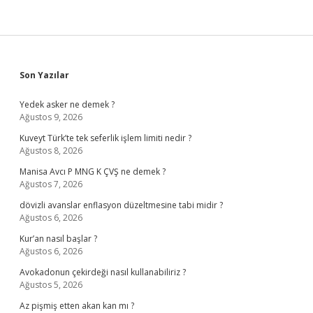
Sidebar
Son Yazılar
Yedek asker ne demek ?
Ağustos 9, 2026
Kuveyt Türk’te tek seferlik işlem limiti nedir ?
Ağustos 8, 2026
Manisa Avcı P MNG K ÇVŞ ne demek ?
Ağustos 7, 2026
dövizli avanslar enflasyon düzeltmesine tabi midir ?
Ağustos 6, 2026
Kur’an nasıl başlar ?
Ağustos 6, 2026
Avokadonun çekirdeği nasıl kullanabiliriz ?
Ağustos 5, 2026
Az pişmiş etten akan kan mı ?