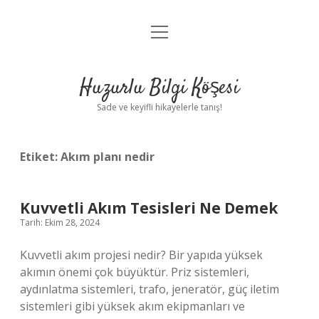
menüyü
Anasayfa
aç
Gizlilik Politikası
Huzurlu Bilgi Köşesi
Yasal Uyarı
Sade ve keyifli hikayelerle tanış!
Hakkımızda
Etiket:
Akım planı nedir
Kuvvetli Akım Tesisleri Ne Demek
Tarih: Ekim 28, 2024
Kuvvetli akım projesi nedir? Bir yapıda yüksek
akımın önemi çok büyüktür. Priz sistemleri,
aydınlatma sistemleri, trafo, jeneratör, güç iletim
sistemleri gibi yüksek akım ekipmanları ve