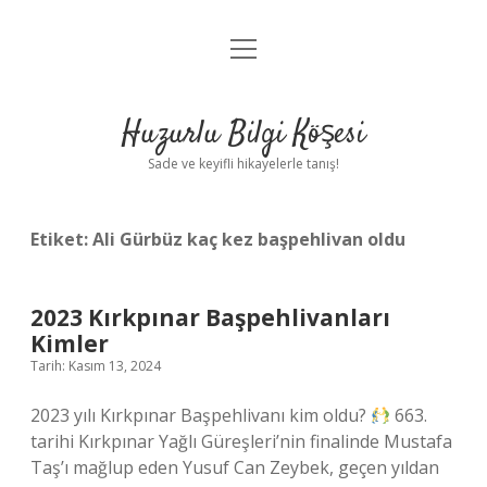
menüyü
Anasayfa
aç
Gizlilik Politikası
Huzurlu Bilgi Köşesi
Yasal Uyarı
Sade ve keyifli hikayelerle tanış!
Hakkımızda
Etiket:
Ali Gürbüz kaç kez başpehlivan oldu
2023 Kırkpınar Başpehlivanları
Kimler
Tarih: Kasım 13, 2024
2023 yılı Kırkpınar Başpehlivanı kim oldu?
663.
tarihi Kırkpınar Yağlı Güreşleri’nin finalinde Mustafa
Taş’ı mağlup eden Yusuf Can Zeybek, geçen yıldan