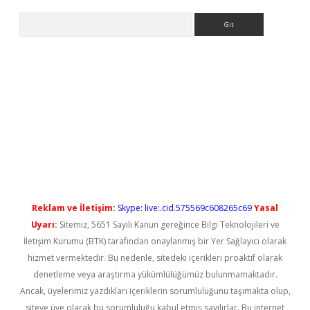
Arama
iriş
Reklam ve İletişim:
Skype: live:.cid.575569c608265c69
Yasal
Uyarı:
Sitemiz, 5651 Sayılı Kanun gereğince Bilgi Teknolojileri ve
İletişim Kurumu (BTK) tarafından onaylanmış bir Yer Sağlayıcı olarak
hizmet vermektedir. Bu nedenle, sitedeki içerikleri proaktif olarak
denetleme veya araştırma yükümlülüğümüz bulunmamaktadır.
Ancak, üyelerimiz yazdıkları içeriklerin sorumluluğunu taşımakta olup,
siteye üye olarak bu sorumluluğu kabul etmiş sayılırlar. Bu internet