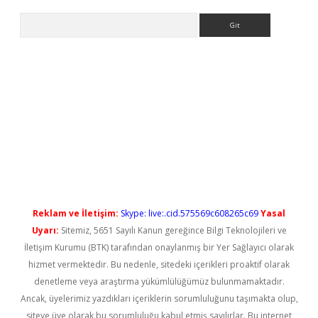
Arama
iriş
Reklam ve İletişim:
Skype: live:.cid.575569c608265c69
Yasal
Uyarı:
Sitemiz, 5651 Sayılı Kanun gereğince Bilgi Teknolojileri ve
İletişim Kurumu (BTK) tarafından onaylanmış bir Yer Sağlayıcı olarak
hizmet vermektedir. Bu nedenle, sitedeki içerikleri proaktif olarak
denetleme veya araştırma yükümlülüğümüz bulunmamaktadır.
Ancak, üyelerimiz yazdıkları içeriklerin sorumluluğunu taşımakta olup,
siteye üye olarak bu sorumluluğu kabul etmiş sayılırlar. Bu internet