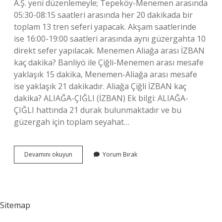
A.Ş. yeni düzenlemeyle; Tepeköy-Menemen arasında
05:30-08:15 saatleri arasında her 20 dakikada bir
toplam 13 tren seferi yapacak. Akşam saatlerinde
ise 16:00-19:00 saatleri arasında aynı güzergahta 10
direkt sefer yapılacak. Menemen Aliağa arası İZBAN
kaç dakika? Banliyö ile Çiğli-Menemen arası mesafe
yaklaşık 15 dakika, Menemen-Aliağa arası mesafe
ise yaklaşık 21 dakikadır. Aliağa Çiğli İZBAN kaç
dakika? ALIAĞA-ÇIĞLI (İZBAN) Ek bilgi: ALIAĞA-
ÇIĞLI hattında 21 durak bulunmaktadır ve bu
güzergah için toplam seyahat…
Aliağa
Devamını okuyun
Yorum Bırak
İZban
En
Son
Kaçta
Sitemap