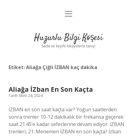
menüyü
Anasayfa
aç
Gizlilik Politikası
Huzurlu Bilgi Köşesi
Yasal Uyarı
Sade ve keyifli hikayelerle tanış!
Hakkımızda
Etiket:
Aliağa Çiğli İZBAN kaç dakika
Aliağa İZban En Son Kaçta
Tarih: Ekim 24, 2024
İZBAN en son saat kaçta var? Yoğun saatlerden
sonra trenler 10-12 dakikalık bir frekansa geçerek
saat 21.45’e kadar seferlerine devam ediyor. İZBAN
trenleri, 21. Menemen İZBAN en son kaçta? İzban