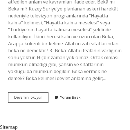
atfedilen anlam ve kavramları ifade eder. Bekâ mı
Beka mı? Kuzey Suriye’ye planlanan askeri harekât
nedeniyle televizyon programlarında “Hayatta
kalma” kelimesi, “Hayatta kalma meselesi” veya
“Türkiye’nin hayatta kalması meselesi” şeklinde
kullanılıyor. İkinci hecesi kalın ve uzun olan Beka,
Arapça kökenli bir kelime. Allah’ın zati sıfatlarından
beka ne demektir? 3- Beka: Allahu teâlânın varlığının
sonu yoktur. Hiçbir zaman yok olmaz. Ortak olması
mümkün olmadığı gibi, şahsın ve sıfatlarının
yokluğu da mümkün değildir. Beka vermek ne
demek? Beka kelimesi devlet anlamına gelir;…
Beka
Devamını okuyun
Yorum Bırak
Ne
Anlama
Gelir
Sitemap