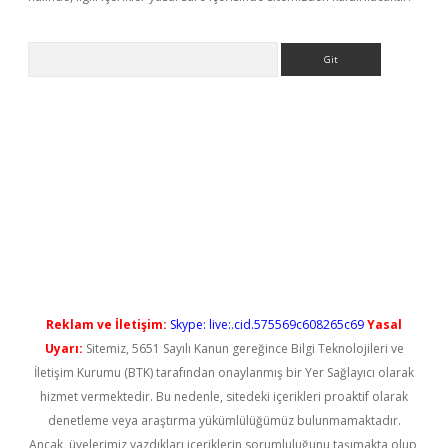
Arama
iriş
Reklam ve İletişim:
Skype: live:.cid.575569c608265c69
Yasal
Uyarı:
Sitemiz, 5651 Sayılı Kanun gereğince Bilgi Teknolojileri ve
İletişim Kurumu (BTK) tarafından onaylanmış bir Yer Sağlayıcı olarak
hizmet vermektedir. Bu nedenle, sitedeki içerikleri proaktif olarak
denetleme veya araştırma yükümlülüğümüz bulunmamaktadır.
Ancak, üyelerimiz yazdıkları içeriklerin sorumluluğunu taşımakta olup,