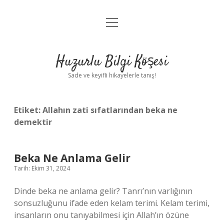
menüyü
Anasayfa
aç
Gizlilik Politikası
Huzurlu Bilgi Köşesi
Yasal Uyarı
Sade ve keyifli hikayelerle tanış!
Hakkımızda
Etiket:
Allahın zati sıfatlarından beka ne
demektir
Beka Ne Anlama Gelir
Tarih: Ekim 31, 2024
Dinde beka ne anlama gelir? Tanrı’nın varlığının
sonsuzluğunu ifade eden kelam terimi. Kelam terimi,
insanların onu tanıyabilmesi için Allah’ın özüne