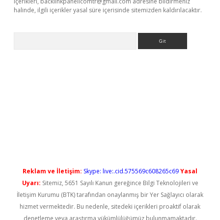
içerikleri,
backlinkpanelicomtr@gmail.com
adresine bildirmeniz
halinde, ilgili içerikler yasal süre içerisinde sitemizden kaldırılacaktır.
Arama
iriş
Reklam ve İletişim:
Skype: live:.cid.575569c608265c69
Yasal
Uyarı:
Sitemiz, 5651 Sayılı Kanun gereğince Bilgi Teknolojileri ve
İletişim Kurumu (BTK) tarafından onaylanmış bir Yer Sağlayıcı olarak
hizmet vermektedir. Bu nedenle, sitedeki içerikleri proaktif olarak
denetleme veya araştırma yükümlülüğümüz bulunmamaktadır.