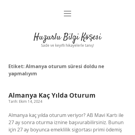
menüyü
Anasayfa
aç
Gizlilik Politikası
Huzurlu Bilgi Köşesi
Yasal Uyarı
Sade ve keyifli hikayelerle tanış!
Hakkımızda
Etiket:
Almanya oturum süresi doldu ne
yapmalıyım
Almanya Kaç Yılda Oturum
Tarih: Ekim 14, 2024
Almanya kaç yılda oturum veriyor? AB Mavi Kartı ile
27 ay sonra oturma iznine başvurabilirsiniz. Bunun
için 27 ay boyunca emeklilik sigortası primi ödemiş