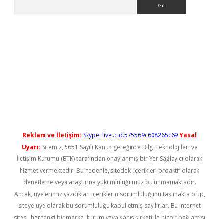
Arama
iriş
Reklam ve İletişim:
Skype: live:.cid.575569c608265c69
Yasal
Uyarı:
Sitemiz, 5651 Sayılı Kanun gereğince Bilgi Teknolojileri ve
İletişim Kurumu (BTK) tarafından onaylanmış bir Yer Sağlayıcı olarak
hizmet vermektedir. Bu nedenle, sitedeki içerikleri proaktif olarak
denetleme veya araştırma yükümlülüğümüz bulunmamaktadır.
Ancak, üyelerimiz yazdıkları içeriklerin sorumluluğunu taşımakta olup,
siteye üye olarak bu sorumluluğu kabul etmiş sayılırlar. Bu internet
sitesi, herhangi bir marka, kurum veya şahıs şirketi ile hiçbir bağlantısı