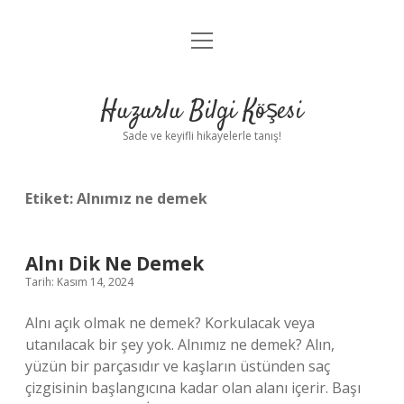
menüyü
Anasayfa
aç
Gizlilik Politikası
Huzurlu Bilgi Köşesi
Yasal Uyarı
Sade ve keyifli hikayelerle tanış!
Hakkımızda
Etiket:
Alnımız ne demek
Alnı Dik Ne Demek
Tarih: Kasım 14, 2024
Alnı açık olmak ne demek? Korkulacak veya
utanılacak bir şey yok. Alnımız ne demek? Alın,
yüzün bir parçasıdır ve kaşların üstünden saç
çizgisinin başlangıcına kadar olan alanı içerir. Başı