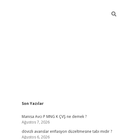
Sidebar
Son Yazılar
ilbet giriş
Manisa Avcı P MNG K ÇVŞ ne demek ?
Ağustos 7, 2026
dövizli avanslar enflasyon düzeltmesine tabi midir ?
Ağustos 6, 2026