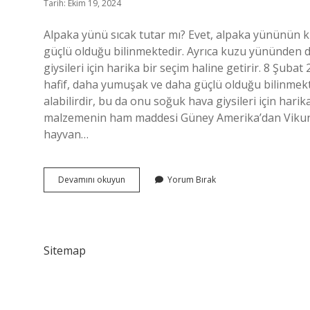
Tarih: Ekim 19, 2024
Alpaka yünü sıcak tutar mı? Evet, alpaka yününün 
güçlü olduğu bilinmektedir. Ayrıca kuzu yününden d
giysileri için harika bir seçim haline getirir. 8 Ş
hafif, daha yumuşak ve daha güçlü olduğu bilinmekt
alabilirdir, bu da onu soğuk hava giysileri için harik
malzemenin ham maddesi Güney Amerika’dan Vikunya l
hayvan…
Alpaka
Devamını okuyun
Yorum Bırak
Yünü
Pahalı
Mı
Sitemap