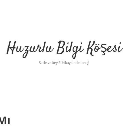
Huzurlu Bilgi Köşesi
Sade ve keyifli hikayelerle tanış!
Mı