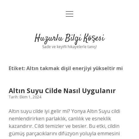
menüyü
Anasayfa
aç
Gizlilik Politikası
Huzurlu Bilgi Köşesi
Yasal Uyarı
Sade ve keyifli hikayelerle tanış!
Hakkımızda
Etiket:
Altın takmak dişil enerjiyi yükseltir mi
Altın Suyu Cilde Nasıl Uygulanır
Tarih: Ekim 1, 2024
Altın suyu cilde iyi gelir mi? Yonya Altın Suyu cildi
nemlendirirken parlaklık, canlılık ve esneklik
kazandırır. Cildi temizler ve besler. Bu etki, cildin
gümüş parçacıklarını difüzyon yoluyla emmesini