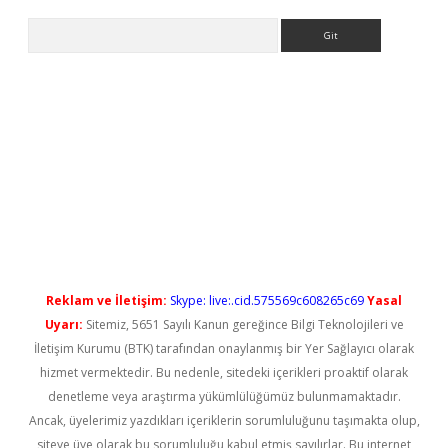
Arama
iriş
Reklam ve İletişim:
Skype: live:.cid.575569c608265c69
Yasal
Uyarı:
Sitemiz, 5651 Sayılı Kanun gereğince Bilgi Teknolojileri ve
İletişim Kurumu (BTK) tarafından onaylanmış bir Yer Sağlayıcı olarak
hizmet vermektedir. Bu nedenle, sitedeki içerikleri proaktif olarak
denetleme veya araştırma yükümlülüğümüz bulunmamaktadır.
Ancak, üyelerimiz yazdıkları içeriklerin sorumluluğunu taşımakta olup,
siteye üye olarak bu sorumluluğu kabul etmiş sayılırlar. Bu internet