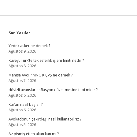
Sidebar
Son Yazılar
Yedek asker ne demek ?
Ağustos 9, 2026
Kuveyt Türk’te tek seferlik işlem limiti nedir ?
Ağustos 8, 2026
Manisa Avcı P MNG K ÇVŞ ne demek ?
Ağustos 7, 2026
dövizli avanslar enflasyon düzeltmesine tabi midir ?
Ağustos 6, 2026
Kur’an nasıl başlar ?
Ağustos 6, 2026
Avokadonun çekirdeği nasıl kullanabiliriz ?
Ağustos 5, 2026
Az pişmiş etten akan kan mı ?