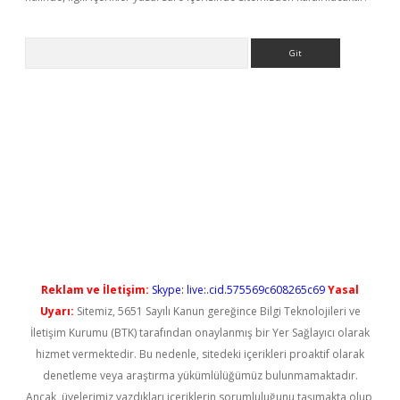
Arama
iriş
Reklam ve İletişim:
Skype: live:.cid.575569c608265c69
Yasal
Uyarı:
Sitemiz, 5651 Sayılı Kanun gereğince Bilgi Teknolojileri ve
İletişim Kurumu (BTK) tarafından onaylanmış bir Yer Sağlayıcı olarak
hizmet vermektedir. Bu nedenle, sitedeki içerikleri proaktif olarak
denetleme veya araştırma yükümlülüğümüz bulunmamaktadır.
Ancak, üyelerimiz yazdıkları içeriklerin sorumluluğunu taşımakta olup,