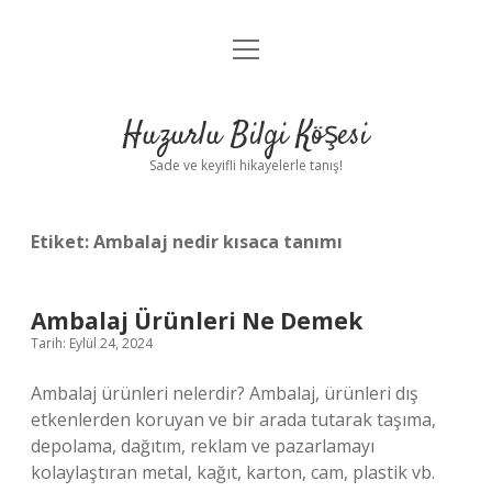
menüyü
Anasayfa
aç
Gizlilik Politikası
Huzurlu Bilgi Köşesi
Yasal Uyarı
Sade ve keyifli hikayelerle tanış!
Hakkımızda
Etiket:
Ambalaj nedir kısaca tanımı
Ambalaj Ürünleri Ne Demek
Tarih: Eylül 24, 2024
Ambalaj ürünleri nelerdir? Ambalaj, ürünleri dış
etkenlerden koruyan ve bir arada tutarak taşıma,
depolama, dağıtım, reklam ve pazarlamayı
kolaylaştıran metal, kağıt, karton, cam, plastik vb.