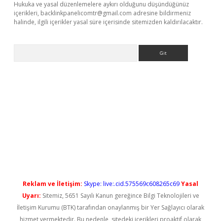
Hukuka ve yasal düzenlemelere aykırı olduğunu düşündüğünüz
içerikleri,
backlinkpanelicomtr@gmail.com
adresine bildirmeniz
halinde, ilgili içerikler yasal süre içerisinde sitemizden kaldırılacaktır.
Arama
riş
Reklam ve İletişim:
Skype: live:.cid.575569c608265c69
Yasal
Uyarı:
Sitemiz, 5651 Sayılı Kanun gereğince Bilgi Teknolojileri ve
İletişim Kurumu (BTK) tarafından onaylanmış bir Yer Sağlayıcı olarak
hizmet vermektedir. Bu nedenle, sitedeki içerikleri proaktif olarak