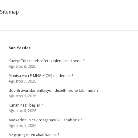
Sitemap
Sidebar
Son Yazılar
Kuveyt Türk’te tek seferlik işlem limiti nedir ?
Ağustos 8, 2026
Manisa Avcı P MNG K ÇVŞ ne demek ?
Ağustos 7, 2026
dövizli avanslar enflasyon düzeltmesine tabi midir ?
Ağustos 6, 2026
Kur’an nasıl başlar ?
Ağustos 6, 2026
Avokadonun çekirdeği nasıl kullanabiliriz ?
Ağustos 5, 2026
Az pişmiş etten akan kan mı ?