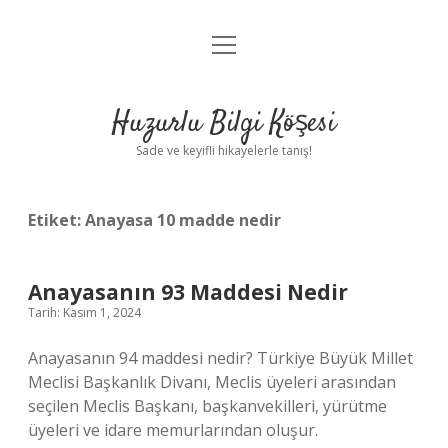
menüyü
Anasayfa
aç
Gizlilik Politikası
Huzurlu Bilgi Köşesi
Yasal Uyarı
Sade ve keyifli hikayelerle tanış!
Hakkımızda
Etiket:
Anayasa 10 madde nedir
Anayasanın 93 Maddesi Nedir
Tarih: Kasım 1, 2024
Anayasanın 94 maddesi nedir? Türkiye Büyük Millet
Meclisi Başkanlık Divanı, Meclis üyeleri arasından
seçilen Meclis Başkanı, başkanvekilleri, yürütme
üyeleri ve idare memurlarından oluşur.