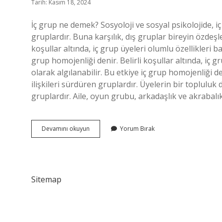
Tarih: Kasım 18, 2024
İç grup ne demek? Sosyoloji ve sosyal psikolojide, iç
gruplardır. Buna karşılık, dış gruplar bireyin özdeşl
koşullar altında, iç grup üyeleri olumlu özellikleri b
grup homojenliği denir. Belirli koşullar altında, iç 
olarak algılanabilir. Bu etkiye iç grup homojenliği den
ilişkileri sürdüren gruplardır. Üyelerin bir topluluk 
gruplardır. Aile, oyun grubu, arkadaşlık ve akrabalık
Iç
Devamını okuyun
Yorum Bırak
Grup
Tanımlaması
Kime
Aittir
Sitemap