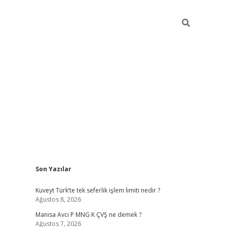
Sidebar
Son Yazılar
ilbet giriş
Kuveyt Türk’te tek seferlik işlem limiti nedir ?
Ağustos 8, 2026
Manisa Avcı P MNG K ÇVŞ ne demek ?
Ağustos 7, 2026