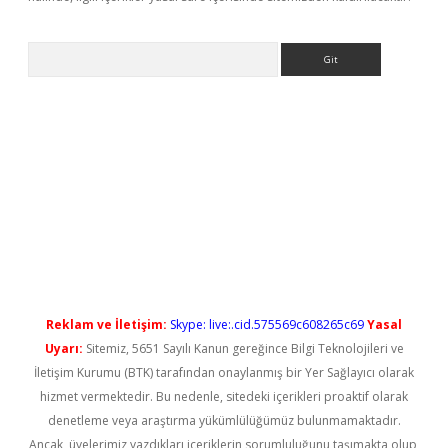
Arama
iriş
Reklam ve İletişim:
Skype: live:.cid.575569c608265c69
Yasal
Uyarı:
Sitemiz, 5651 Sayılı Kanun gereğince Bilgi Teknolojileri ve
İletişim Kurumu (BTK) tarafından onaylanmış bir Yer Sağlayıcı olarak
hizmet vermektedir. Bu nedenle, sitedeki içerikleri proaktif olarak
denetleme veya araştırma yükümlülüğümüz bulunmamaktadır.
Ancak, üyelerimiz yazdıkları içeriklerin sorumluluğunu taşımakta olup,