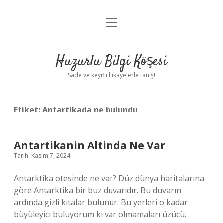
menüyü
Anasayfa
aç
Gizlilik Politikası
Huzurlu Bilgi Köşesi
Yasal Uyarı
Sade ve keyifli hikayelerle tanış!
Hakkımızda
Etiket:
Antartikada ne bulundu
Antartikanin Altinda Ne Var
Tarih: Kasım 7, 2024
Antarktika otesinde ne var? Düz dünya haritalarına
göre Antarktika bir buz duvarıdır. Bu duvarın
ardında gizli kıtalar bulunur. Bu yerleri o kadar
büyüleyici buluyorum ki var olmamaları üzücü.