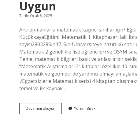
Uygun
Tarih: Ocak 8, 2025
Antrenmanlarla matematik kaçıncı sınıflar için? Eğitim
KüçükkayaEğitimli Matematik 1. KitapYazarHalil İb
sayısı280328Sınıf7. SınıfÜniversiteye hazırlık6 satı
Matematik 2 genellikle lise öğrencileri ve ÖSYM sına
Temel matematik bilgileri basit ve anlaşılır bir şek
“Matematik Alıştırmaları 3” kitapları özellikle 10. sın
matematik ve geometride yardımcı olmayı amaçlama
√Egzersizlerle Matematik serisi 4 kitaptan oluşmakta
temel ve ilk kaynak…
Antrenmanlarla
Devamını okuyun
Yorum Bırak
Matematik
Kaçıncı
Sınıfa
Uygun