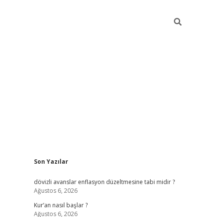
Sidebar
Son Yazılar
ilbet giriş
dövizli avanslar enflasyon düzeltmesine tabi midir ?
Ağustos 6, 2026
Kur’an nasıl başlar ?
Ağustos 6, 2026