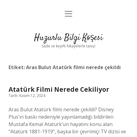
menüyü
Anasayfa
aç
Gizlilik Politikası
Huzurlu Bilgi Köşesi
Yasal Uyarı
Sade ve keyifli hikayelerle tanış!
Hakkımızda
Etiket:
Aras Bulut Atatürk filmi nerede çekildi
Atatürk Filmi Nerede Cekiliyor
Tarih: Kasım 12, 2024
Aras Bulut Atatürk filmi nerede çekildi? Disney
Plus’ın baskı nedeniyle yayınlamadığı bildirilen
Mustafa Kemal Atatürk’ün hayatını konu alan
“Atatürk 1881-1919”, başka bir çevrimiçi TV dizisi ve