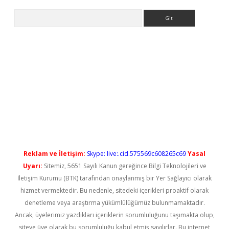
Arama
iriş
Reklam ve İletişim:
Skype: live:.cid.575569c608265c69
Yasal
Uyarı:
Sitemiz, 5651 Sayılı Kanun gereğince Bilgi Teknolojileri ve
İletişim Kurumu (BTK) tarafından onaylanmış bir Yer Sağlayıcı olarak
hizmet vermektedir. Bu nedenle, sitedeki içerikleri proaktif olarak
denetleme veya araştırma yükümlülüğümüz bulunmamaktadır.
Ancak, üyelerimiz yazdıkları içeriklerin sorumluluğunu taşımakta olup,
siteye üye olarak bu sorumluluğu kabul etmiş sayılırlar. Bu internet