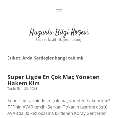
menüyü
Anasayfa
aç
Gizlilik Politikası
Huzurlu Bilgi Köşesi
Yasal Uyarı
Sade ve keyifli hikayelerle tanış!
Hakkımızda
Etiket:
Arda Kardeşler hangi takımlı
Süper Ligde En Çok Maç Yöneten
Hakem Kim
Tarih: Ekim 23, 2024
Süper Lig tarihinde en çok maç yöneten hakem kim?
TFF’nin AVAR tercihi Serkan Tokat’ın üzerine düştü.
AVAR’da 30 kez odasına kilitlenen Koray Gençerler