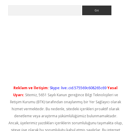
Arama
iriş
Reklam ve İletişim:
Skype: live:.cid.575569c608265c69
Yasal
Uyarı:
Sitemiz, 5651 Sayılı Kanun gereğince Bilgi Teknolojileri ve
İletişim Kurumu (BTK) tarafından onaylanmış bir Yer Sağlayıcı olarak
hizmet vermektedir. Bu nedenle, sitedeki içerikleri proaktif olarak
denetleme veya araştırma yükümlülüğümüz bulunmamaktadır.
Ancak, üyelerimiz yazdıkları içeriklerin sorumluluğunu taşımakta olup,
siteye üye olarak bu sorumluluğu kabul etmiş sayılırlar. Bu internet