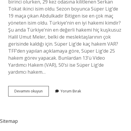
birinci olurken, 29 kez odasına kilitlenen Serkan
Tokat ikinci isim oldu. Sezon boyunca Süper Lig’de
19 maça çıkan Abdulkadir Bitigen ise en çok maç
yöneten isim oldu. Türkiye’nin en iyi hakemi kimdir?
Şu anda Türkiye’nin en değerli hakemi hiç kuşkusuz
Halil Umut Meler, belki de meslektaşlarının çok
gerisinde kaldığı için. Süper Lig’de kaç hakem VAR?
TFF’den yapılan açıklamaya göre, Süper Lig’de 25
hakem görev yapacak. Bunlardan 13’ü Video
Yardımcı Hakem (VAR), 50’si ise Süper Lig’de
yardımcı hakem…
Süper
Devamını okuyun
Yorum Bırak
Ligde
En
Çok
Maç
Yöneten
Sitemap
Hakem
Kim