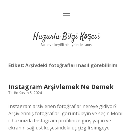
menüyü
Anasayfa
aç
Gizlilik Politikası
Huzurlu Bilgi Köşesi
Yasal Uyarı
Sade ve keyifli hikayelerle tanış!
Hakkımızda
Etiket:
Arşivdeki fotoğrafları nasıl görebilirim
Instagram Arşivlemek Ne Demek
Tarih: Kasım 5, 2024
Instagram arsivlenen fotoğraflar nereye gidiyor?
Arşivlenmiş fotoğrafları görüntüleyin ve seçin Mobil
cihazınızda Instagram profilinize giriş yapın ve
ekranın sağ üst köşesindeki üç çizgili simgeye