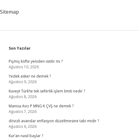
Sitemap
Sidebar
Son Yazılar
Pişmiş köfte yeniden ısıtılır mı ?
Ağustos 10, 2026
Yedek asker ne demek ?
Ağustos 9, 2026
Kuveyt Türk’te tek seferlik işlem limiti nedir ?
Ağustos 8, 2026
Manisa Avcı P MNG K ÇVŞ ne demek ?
Ağustos 7, 2026
dövizli avanslar enflasyon düzeltmesine tabi midir ?
Ağustos 6, 2026
Kur’an nasıl başlar ?