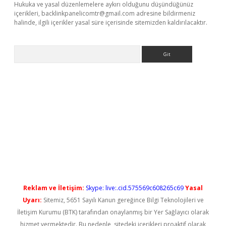
Hukuka ve yasal düzenlemelere aykırı olduğunu düşündüğünüz
içerikleri,
backlinkpanelicomtr@gmail.com
adresine bildirmeniz
halinde, ilgili içerikler yasal süre içerisinde sitemizden kaldırılacaktır.
Arama
riş
Reklam ve İletişim:
Skype: live:.cid.575569c608265c69
Yasal
Uyarı:
Sitemiz, 5651 Sayılı Kanun gereğince Bilgi Teknolojileri ve
İletişim Kurumu (BTK) tarafından onaylanmış bir Yer Sağlayıcı olarak
hizmet vermektedir. Bu nedenle, sitedeki içerikleri proaktif olarak