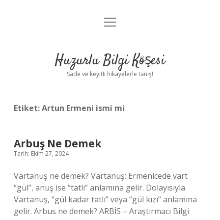
menüyü
Anasayfa
aç
Gizlilik Politikası
Huzurlu Bilgi Köşesi
Yasal Uyarı
Sade ve keyifli hikayelerle tanış!
Hakkımızda
Etiket:
Artun Ermeni ismi mi
Arbuş Ne Demek
Tarih: Ekim 27, 2024
Vartanuş ne demek? Vartanuş: Ermenicede vart
“gül”, anuş ise “tatlı” anlamına gelir. Dolayısıyla
Vartanuş, “gül kadar tatlı” veya “gül kızı” anlamına
gelir. Arbus ne demek? ARBİS – Araştırmacı Bilgi