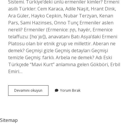
Sistemi. Türkiye’deki ünlü ermeniler kimler? Ermeni
asıllı Türkler: Cem Karaca, Adile Naşit, Hrant Dink,
Ara Güler, Hayko Cepkin, Nubar Terzyan, Kenan
Pars, Sami Hazinses, Onno Tunç Ermeniler aslen
nereli? Ermeniler (Ermenice: րր, hayér, Ermenice
telaffuzu: [hɑˈjɛɾ]), anavatanı Batı Asya’daki Ermeni
Platosu olan bir etnik grup ve millettir. Aberan ne
demek? Geçmişi gizle Geçmiş detayları Geçmişi
temizle Geçmiş: farklı. Arbela ne demek? Adı Eski
Türkçede “Mavi Kurt” anlamına gelen Gökböri, Erbil
Emiri…
Arbuş
Devamını okuyun
Yorum Bırak
Ne
Demek
Sitemap