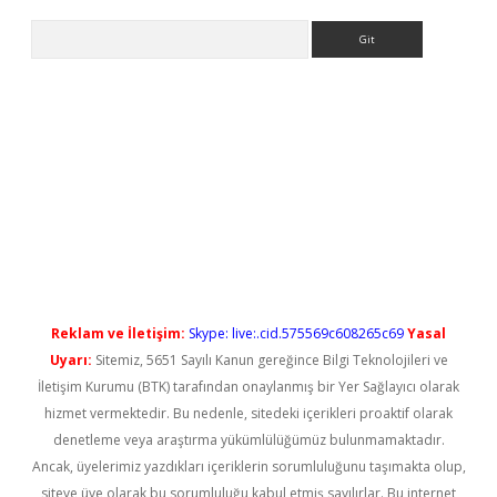
Arama
iriş
Reklam ve İletişim:
Skype: live:.cid.575569c608265c69
Yasal
Uyarı:
Sitemiz, 5651 Sayılı Kanun gereğince Bilgi Teknolojileri ve
İletişim Kurumu (BTK) tarafından onaylanmış bir Yer Sağlayıcı olarak
hizmet vermektedir. Bu nedenle, sitedeki içerikleri proaktif olarak
denetleme veya araştırma yükümlülüğümüz bulunmamaktadır.
Ancak, üyelerimiz yazdıkları içeriklerin sorumluluğunu taşımakta olup,
siteye üye olarak bu sorumluluğu kabul etmiş sayılırlar. Bu internet