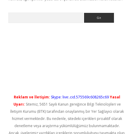
Arama
iriş
Reklam ve İletişim:
Skype: live:.cid.575569c608265c69
Yasal
Uyarı:
Sitemiz, 5651 Sayılı Kanun gereğince Bilgi Teknolojileri ve
İletişim Kurumu (BTK) tarafından onaylanmış bir Yer Sağlayıcı olarak
hizmet vermektedir. Bu nedenle, sitedeki içerikleri proaktif olarak
denetleme veya araştırma yükümlülüğümüz bulunmamaktadır.
Ancak, üyelerimiz yazdıkları içeriklerin sorumluluğunu taşımakta olup,