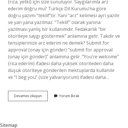
(rıza, yetki) için size sunuluyor. Saygılarımla arz
ederim doğru mu? Türkçe Dil Kurumu’na göre
doğru yazımı “teklif”tir. Yani “arz” kelimesi ayrı yazılır
ve yan yana yazılmaz. “Teklif” olarak yanına
yazılması yanlış bir kullanımdır. Fedakarlık “bir
otoriteye saygı göstermek” anlamına gelir. Takdir ve
tensiplerinize arz ederim ne demek? Submit for
approval (onay için gönder) “submit for approval
(onay için gönder)” anlamına gelir. “You’re welcome”
(rica ederim) ifadesi daha yüksek otoriteden daha
düşük otoriteye gönderilen mektuplarda kullanılır
ve “I beg you” (size yalvarıyorum) ifadesi daha…
Takdirlerinize
Devamını okuyun
Yorum Bırak
Arz
Ederim
Nasıl
Yazılır
Sitemap