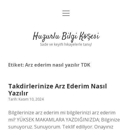
menüyü
Anasayfa
aç
Gizlilik Politikası
Huzurlu Bilgi Köşesi
Yasal Uyarı
Sade ve keyifli hikayelerle tanış!
Hakkımızda
Etiket:
Arz ederim nasıl yazılır TDK
Takdirlerinize Arz Ederim Nasıl
Yazılır
Tarih: Kasım 10, 2024
Bilgilerinize arz ederim mi bilgilerinizi arz ederim
mi? YÜKSEK MAKAMLARA YAZDIĞINIZDA; Bilginize
sunuyoruz. Sunuyorum. Teklif ediliyor. Onayınız