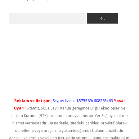
Arama
iriş
Reklam ve İletişim:
Skype: live:.cid.575569c608265c69
Yasal
Uyarı:
Sitemiz, 5651 Sayılı Kanun gereğince Bilgi Teknolojileri ve
İletişim Kurumu (BTK) tarafından onaylanmış bir Yer Sağlayıcı olarak
hizmet vermektedir. Bu nedenle, sitedeki içerikleri proaktif olarak
denetleme veya araştırma yükümlülüğümüz bulunmamaktadır.
Ancak, üyelerimiz yazdıkları içeriklerin sorumluluğunu taşımakta olup,