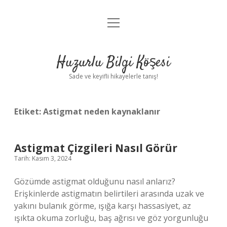
menüyü
Anasayfa
aç
Gizlilik Politikası
Huzurlu Bilgi Köşesi
Yasal Uyarı
Sade ve keyifli hikayelerle tanış!
Hakkımızda
Etiket:
Astigmat neden kaynaklanır
Astigmat Çizgileri Nasıl Görür
Tarih: Kasım 3, 2024
Gözümde astigmat olduğunu nasıl anlarız?
Erişkinlerde astigmatın belirtileri arasında uzak ve
yakını bulanık görme, ışığa karşı hassasiyet, az
ışıkta okuma zorluğu, baş ağrısı ve göz yorgunluğu