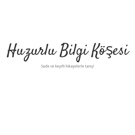
Huzurlu Bilgi Köşesi
Sade ve keyifli hikayelerle tanış!