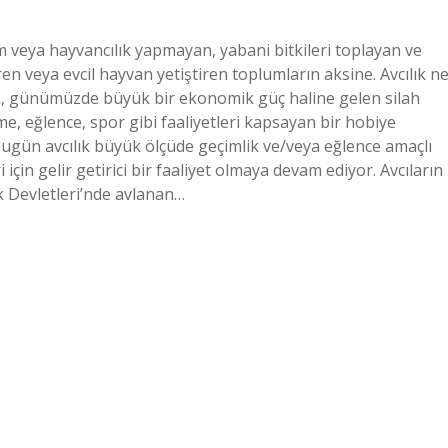
rım veya hayvancılık yapmayan, yabani bitkileri toplayan ve
ren veya evcil hayvan yetiştiren toplumların aksine. Avcılık n
ılık, günümüzde büyük bir ekonomik güç haline gelen silah
me, eğlence, spor gibi faaliyetleri kapsayan bir hobiye
bugün avcılık büyük ölçüde geçimlik ve/veya eğlence amaçlı
i için gelir getirici bir faaliyet olmaya devam ediyor. Avcıların
k Devletleri’nde avlanan…