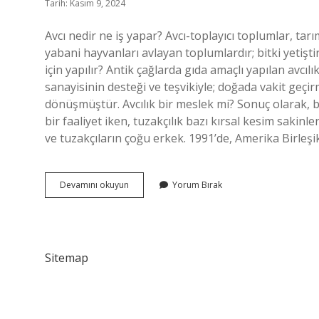
Tarih: Kasım 9, 2024
Avcı nedir ne iş yapar? Avcı-toplayıcı toplumlar, ta
yabani hayvanları avlayan toplumlardır; bitki yetişti
için yapılır? Antik çağlarda gıda amaçlı yapılan avc
sanayisinin desteği ve teşvikiyle; doğada vakit geçir
dönüşmüştür. Avcılık bir meslek mi? Sonuç olarak, 
bir faaliyet iken, tuzakçılık bazı kırsal kesim sakinler
ve tuzakçıların çoğu erkek. 1991’de, Amerika Birleşi
Avcılık
Devamını okuyun
Yorum Bırak
Ne
Iş
Yapar
Sitemap