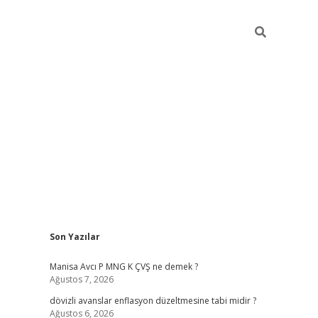
Sidebar
Son Yazılar
ilbet giriş
Manisa Avcı P MNG K ÇVŞ ne demek ?
Ağustos 7, 2026
dövizli avanslar enflasyon düzeltmesine tabi midir ?
Ağustos 6, 2026