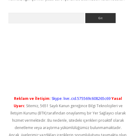
Arama
iriş
Reklam ve İletişim:
Skype: live:.cid.575569c608265c69
Yasal
Uyarı:
Sitemiz, 5651 Sayılı Kanun gereğince Bilgi Teknolojileri ve
İletişim Kurumu (BTK) tarafından onaylanmış bir Yer Sağlayıcı olarak
hizmet vermektedir. Bu nedenle, sitedeki içerikleri proaktif olarak
denetleme veya araştırma yükümlülüğümüz bulunmamaktadır.
Ancak, üyelerimiz yazdıkları içeriklerin sorumluluğunu taşımakta olup,