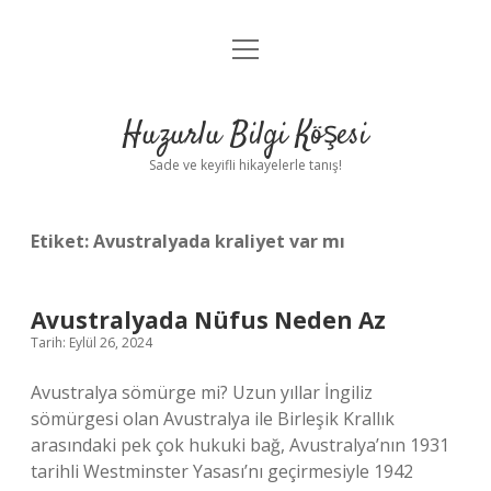
menüyü
Anasayfa
aç
Gizlilik Politikası
Huzurlu Bilgi Köşesi
Yasal Uyarı
Sade ve keyifli hikayelerle tanış!
Hakkımızda
Etiket:
Avustralyada kraliyet var mı
Avustralyada Nüfus Neden Az
Tarih: Eylül 26, 2024
Avustralya sömürge mi? Uzun yıllar İngiliz
sömürgesi olan Avustralya ile Birleşik Krallık
arasındaki pek çok hukuki bağ, Avustralya’nın 1931
tarihli Westminster Yasası’nı geçirmesiyle 1942