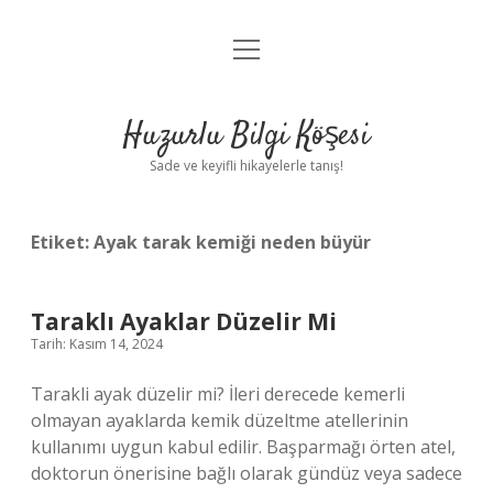
menüyü
Anasayfa
aç
Gizlilik Politikası
Huzurlu Bilgi Köşesi
Yasal Uyarı
Sade ve keyifli hikayelerle tanış!
Hakkımızda
Etiket:
Ayak tarak kemiği neden büyür
Taraklı Ayaklar Düzelir Mi
Tarih: Kasım 14, 2024
Tarakli ayak düzelir mi? İleri derecede kemerli
olmayan ayaklarda kemik düzeltme atellerinin
kullanımı uygun kabul edilir. Başparmağı örten atel,
doktorun önerisine bağlı olarak gündüz veya sadece