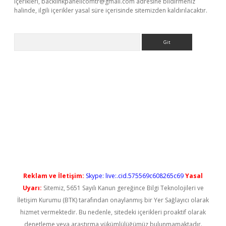
içerikleri,
backlinkpanelicomtr@gmail.com
adresine bildirmeniz
halinde, ilgili içerikler yasal süre içerisinde sitemizden kaldırılacaktır.
Arama
riş
Reklam ve İletişim:
Skype: live:.cid.575569c608265c69
Yasal
Uyarı:
Sitemiz, 5651 Sayılı Kanun gereğince Bilgi Teknolojileri ve
İletişim Kurumu (BTK) tarafından onaylanmış bir Yer Sağlayıcı olarak
hizmet vermektedir. Bu nedenle, sitedeki içerikleri proaktif olarak
denetleme veya araştırma yükümlülüğümüz bulunmamaktadır.