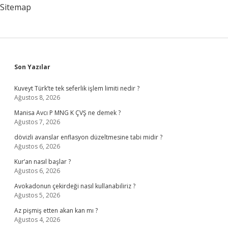
Sitemap
Sidebar
Son Yazılar
Kuveyt Türk’te tek seferlik işlem limiti nedir ?
Ağustos 8, 2026
Manisa Avcı P MNG K ÇVŞ ne demek ?
Ağustos 7, 2026
dövizli avanslar enflasyon düzeltmesine tabi midir ?
Ağustos 6, 2026
Kur’an nasıl başlar ?
Ağustos 6, 2026
Avokadonun çekirdeği nasıl kullanabiliriz ?
Ağustos 5, 2026
Az pişmiş etten akan kan mı ?
Ağustos 4, 2026