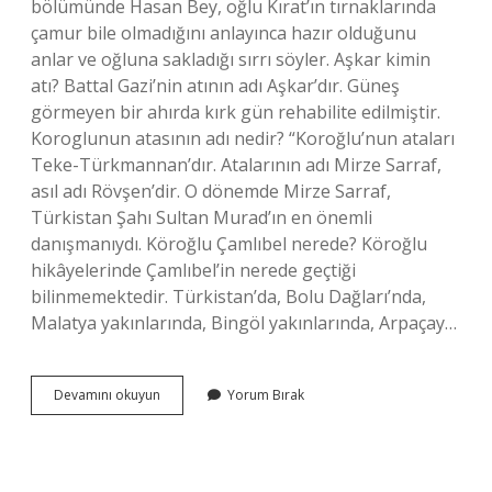
bölümünde Hasan Bey, oğlu Kırat’ın tırnaklarında
çamur bile olmadığını anlayınca hazır olduğunu
anlar ve oğluna sakladığı sırrı söyler. Aşkar kimin
atı? Battal Gazi’nin atının adı Aşkar’dır. Güneş
görmeyen bir ahırda kırk gün rehabilite edilmiştir.
Koroglunun atasının adı nedir? “Koroğlu’nun ataları
Teke-Türkmannan’dır. Atalarının adı Mirze Sarraf,
asıl adı Rövşen’dir. O dönemde Mirze Sarraf,
Türkistan Şahı Sultan Murad’ın en önemli
danışmanıydı. Köroğlu Çamlıbel nerede? Köroğlu
hikâyelerinde Çamlıbel’in nerede geçtiği
bilinmemektedir. Türkistan’da, Bolu Dağları’nda,
Malatya yakınlarında, Bingöl yakınlarında, Arpaçay…
Köroğlunun
Devamını okuyun
Yorum Bırak
Atının
Adı
Nedir