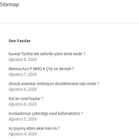
Sitemap
Sidebar
Son Yazılar
Kuveyt Türk’te tek seferlik işlem limiti nedir ?
Ağustos 8, 2026
Manisa Avcı P MNG K ÇVŞ ne demek ?
Ağustos 7, 2026
dövizli avanslar enflasyon düzeltmesine tabi midir ?
Ağustos 6, 2026
Kur’an nasıl başlar ?
Ağustos 6, 2026
Avokadonun çekirdeği nasıl kullanabiliriz ?
Ağustos 5, 2026
Az pişmiş etten akan kan mı ?
Ağustos 4, 2026