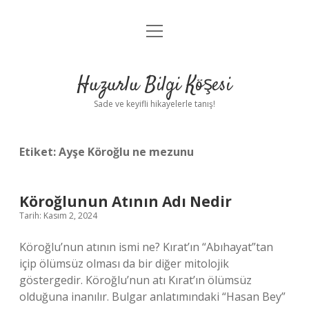
menüyü
Anasayfa
aç
Gizlilik Politikası
Huzurlu Bilgi Köşesi
Yasal Uyarı
Sade ve keyifli hikayelerle tanış!
Hakkımızda
Etiket:
Ayşe Köroğlu ne mezunu
Köroğlunun Atının Adı Nedir
Tarih: Kasım 2, 2024
Köroğlu’nun atının ismi ne? Kırat’ın “Abıhayat”tan
içip ölümsüz olması da bir diğer mitolojik
göstergedir. Köroğlu’nun atı Kırat’ın ölümsüz
olduğuna inanılır. Bulgar anlatımındaki “Hasan Bey”