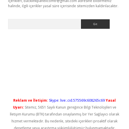
içerikleri,
backlinkpanelicomtr@gmail.com
adresine bildirmeniz
halinde, ilgili içerikler yasal süre içerisinde sitemizden kaldırılacaktır.
Arama
iriş
Reklam ve İletişim:
Skype: live:.cid.575569c608265c69
Yasal
Uyarı:
Sitemiz, 5651 Sayılı Kanun gereğince Bilgi Teknolojileri ve
İletişim Kurumu (BTK) tarafından onaylanmış bir Yer Sağlayıcı olarak
hizmet vermektedir. Bu nedenle, sitedeki içerikleri proaktif olarak
denetleme veya araştırma yükümlülüğümüz bulunmamaktadır.