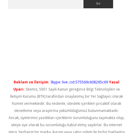
Arama
iriş
Reklam ve İletişim:
Skype: live:.cid.575569c608265c69
Yasal
Uyarı:
Sitemiz, 5651 Sayılı Kanun gereğince Bilgi Teknolojileri ve
İletişim Kurumu (BTK) tarafından onaylanmış bir Yer Sağlayıcı olarak
hizmet vermektedir. Bu nedenle, sitedeki içerikleri proaktif olarak
denetleme veya araştırma yükümlülüğümüz bulunmamaktadır.
Ancak, üyelerimiz yazdıkları içeriklerin sorumluluğunu taşımakta olup,
siteye üye olarak bu sorumluluğu kabul etmiş sayılırlar. Bu internet
sitesi, herhangi bir marka, kurum veya şahıs şirketi ile hiçbir bağlantısı