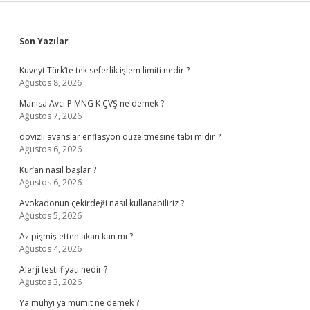
Sidebar
Son Yazılar
Kuveyt Türk’te tek seferlik işlem limiti nedir ?
Ağustos 8, 2026
Manisa Avcı P MNG K ÇVŞ ne demek ?
Ağustos 7, 2026
dövizli avanslar enflasyon düzeltmesine tabi midir ?
Ağustos 6, 2026
Kur’an nasıl başlar ?
Ağustos 6, 2026
Avokadonun çekirdeği nasıl kullanabiliriz ?
Ağustos 5, 2026
Az pişmiş etten akan kan mı ?
Ağustos 4, 2026
Alerji testi fiyatı nedir ?
Ağustos 3, 2026
Ya muhyi ya mumit ne demek ?