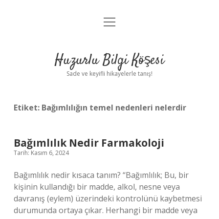
menüyü
Anasayfa
aç
Gizlilik Politikası
Huzurlu Bilgi Köşesi
Yasal Uyarı
Sade ve keyifli hikayelerle tanış!
Hakkımızda
Etiket:
Bağımlılığın temel nedenleri nelerdir
Bağımlılık Nedir Farmakoloji
Tarih: Kasım 6, 2024
Bağımlılık nedir kısaca tanım? “Bağımlılık; Bu, bir
kişinin kullandığı bir madde, alkol, nesne veya
davranış (eylem) üzerindeki kontrolünü kaybetmesi
durumunda ortaya çıkar. Herhangi bir madde veya