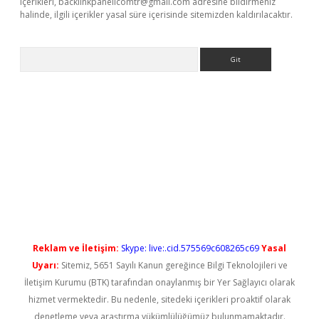
içerikleri,
backlinkpanelicomtr@gmail.com
adresine bildirmeniz
halinde, ilgili içerikler yasal süre içerisinde sitemizden kaldırılacaktır.
Arama
iriş
Reklam ve İletişim:
Skype: live:.cid.575569c608265c69
Yasal
Uyarı:
Sitemiz, 5651 Sayılı Kanun gereğince Bilgi Teknolojileri ve
İletişim Kurumu (BTK) tarafından onaylanmış bir Yer Sağlayıcı olarak
hizmet vermektedir. Bu nedenle, sitedeki içerikleri proaktif olarak
denetleme veya araştırma yükümlülüğümüz bulunmamaktadır.