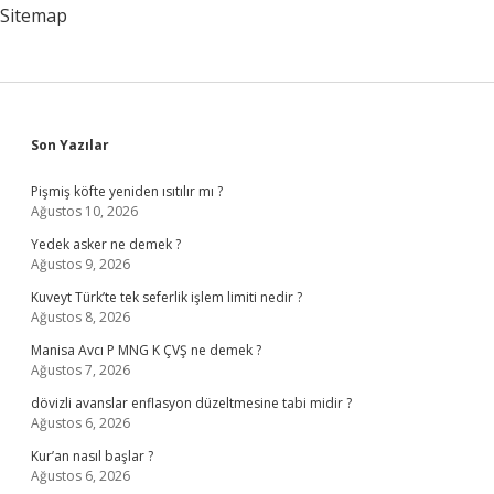
Sitemap
Sidebar
Son Yazılar
Pişmiş köfte yeniden ısıtılır mı ?
Ağustos 10, 2026
Yedek asker ne demek ?
Ağustos 9, 2026
Kuveyt Türk’te tek seferlik işlem limiti nedir ?
Ağustos 8, 2026
Manisa Avcı P MNG K ÇVŞ ne demek ?
Ağustos 7, 2026
dövizli avanslar enflasyon düzeltmesine tabi midir ?
Ağustos 6, 2026
Kur’an nasıl başlar ?
Ağustos 6, 2026