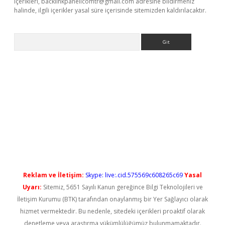
içerikleri,
backlinkpanelicomtr@gmail.com
adresine bildirmeniz
halinde, ilgili içerikler yasal süre içerisinde sitemizden kaldırılacaktır.
Arama
et giriş
Reklam ve İletişim:
Skype: live:.cid.575569c608265c69
Yasal
Uyarı:
Sitemiz, 5651 Sayılı Kanun gereğince Bilgi Teknolojileri ve
İletişim Kurumu (BTK) tarafından onaylanmış bir Yer Sağlayıcı olarak
hizmet vermektedir. Bu nedenle, sitedeki içerikleri proaktif olarak
denetleme veya araştırma yükümlülüğümüz bulunmamaktadır.