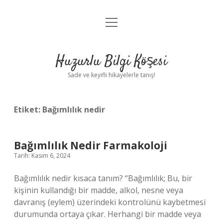
menüyü
Anasayfa
aç
Gizlilik Politikası
Huzurlu Bilgi Köşesi
Yasal Uyarı
Sade ve keyifli hikayelerle tanış!
Hakkımızda
Etiket:
Bağımlılık nedir
Bağımlılık Nedir Farmakoloji
Tarih: Kasım 6, 2024
Bağımlılık nedir kısaca tanım? “Bağımlılık; Bu, bir
kişinin kullandığı bir madde, alkol, nesne veya
davranış (eylem) üzerindeki kontrolünü kaybetmesi
durumunda ortaya çıkar. Herhangi bir madde veya