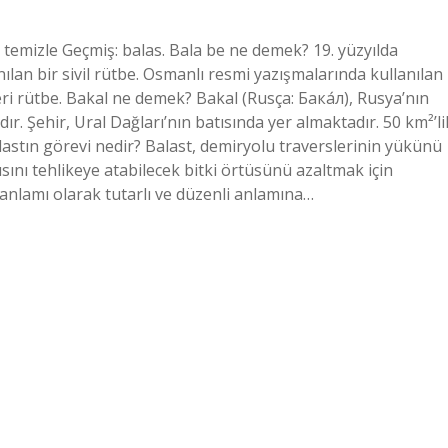
i temizle Geçmiş: balas. Bala be ne demek? 19. yüzyılda
ılan bir sivil rütbe. Osmanlı resmi yazışmalarında kullanılan
ri rütbe. Bakal ne demek? Bakal (Rusça: Бака́л), Rusya’nın
r. Şehir, Ural Dağları’nın batısında yer almaktadır. 50 km²’li
alastın görevi nedir? Balast, demiryolu traverslerinin yükünü
sını tehlikeye atabilecek bitki örtüsünü azaltmak için
e anlamı olarak tutarlı ve düzenli anlamına…