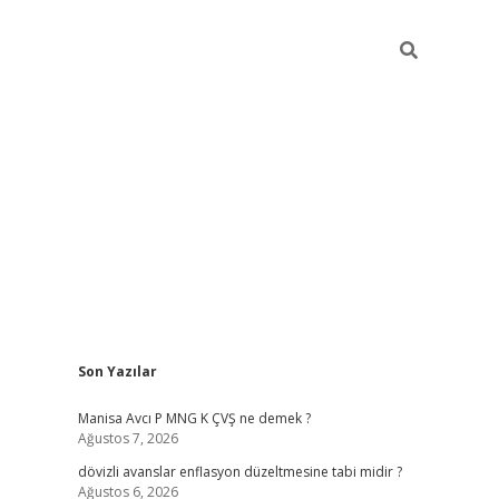
Sidebar
Son Yazılar
ilbet giriş
Manisa Avcı P MNG K ÇVŞ ne demek ?
Ağustos 7, 2026
dövizli avanslar enflasyon düzeltmesine tabi midir ?
Ağustos 6, 2026