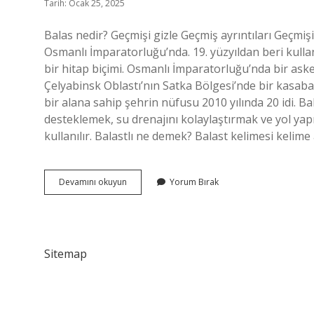
Tarih: Ocak 25, 2025
Balas nedir? Geçmişi gizle Geçmiş ayrıntıları Geçmiş
Osmanlı İmparatorluğu’nda. 19. yüzyıldan beri kullan
bir hitap biçimi. Osmanlı İmparatorluğu’nda bir aske
Çelyabinsk Oblastı’nın Satka Bölgesi’nde bir kasabadı
bir alana sahip şehrin nüfusu 2010 yılında 20 idi. B
desteklemek, su drenajını kolaylaştırmak ve yol yapı
kullanılır. Balastlı ne demek? Balast kelimesi kelim
Balas
Devamını okuyun
Yorum Bırak
Ne
Demek
Sitemap