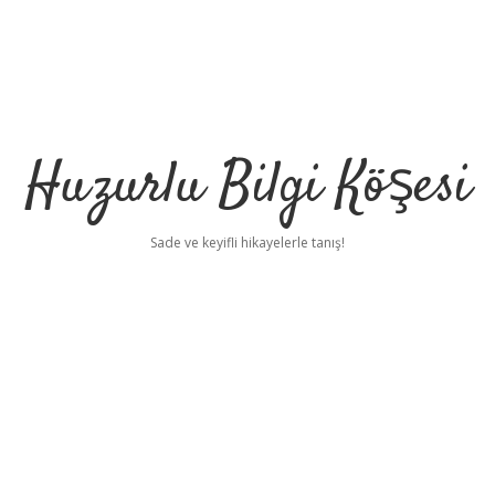
Huzurlu Bilgi Köşesi
Sade ve keyifli hikayelerle tanış!