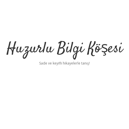
Huzurlu Bilgi Köşesi
Sade ve keyifli hikayelerle tanış!