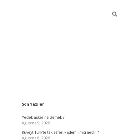
Sidebar
Son Yazılar
ilbet giriş
Yedek asker ne demek ?
Ağustos 9, 2026
Kuveyt Türk’te tek seferlik işlem limiti nedir ?
Ağustos 8, 2026