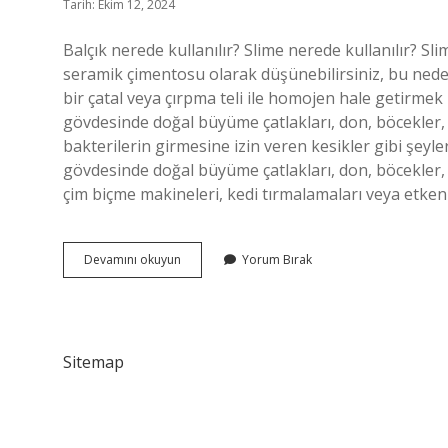
Tarih: Ekim 12, 2024
Balçık nerede kullanılır? Slime nerede kullanılır? Slime
seramik çimentosu olarak düşünebilirsiniz, bu ned
bir çatal veya çırpma teli ile homojen hale getirmek 
gövdesinde doğal büyüme çatlakları, don, böcekler, 
bakterilerin girmesine izin veren kesikler gibi şey
gövdesinde doğal büyüme çatlakları, don, böcekler, 
çim biçme makineleri, kedi tırmalamaları veya etken 
Balçık
Devamını okuyun
Yorum Bırak
Ne
Işe
Yarıyor
Sitemap