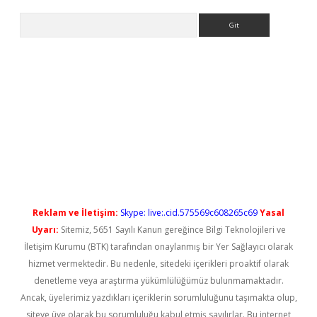
Arama
iriş
Reklam ve İletişim:
Skype: live:.cid.575569c608265c69
Yasal
Uyarı:
Sitemiz, 5651 Sayılı Kanun gereğince Bilgi Teknolojileri ve
İletişim Kurumu (BTK) tarafından onaylanmış bir Yer Sağlayıcı olarak
hizmet vermektedir. Bu nedenle, sitedeki içerikleri proaktif olarak
denetleme veya araştırma yükümlülüğümüz bulunmamaktadır.
Ancak, üyelerimiz yazdıkları içeriklerin sorumluluğunu taşımakta olup,
siteye üye olarak bu sorumluluğu kabul etmiş sayılırlar. Bu internet