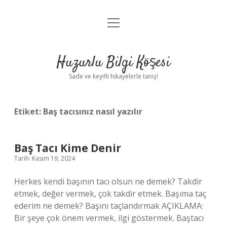
menüyü
Anasayfa
aç
Gizlilik Politikası
Huzurlu Bilgi Köşesi
Yasal Uyarı
Sade ve keyifli hikayelerle tanış!
Hakkımızda
Etiket:
Baş tacısınız nasıl yazılır
Baş Tacı Kime Denir
Tarih: Kasım 19, 2024
Herkes kendi başının tacı olsun ne demek? Takdir
etmek, değer vermek, çok takdir etmek. Başıma taç
ederim ne demek? Başını taçlandırmak AÇIKLAMA:
Bir şeye çok önem vermek, ilgi göstermek. Baştacı