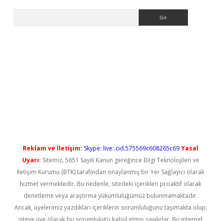
Arama
iriş
Reklam ve İletişim:
Skype: live:.cid.575569c608265c69
Yasal
Uyarı:
Sitemiz, 5651 Sayılı Kanun gereğince Bilgi Teknolojileri ve
İletişim Kurumu (BTK) tarafından onaylanmış bir Yer Sağlayıcı olarak
hizmet vermektedir. Bu nedenle, sitedeki içerikleri proaktif olarak
denetleme veya araştırma yükümlülüğümüz bulunmamaktadır.
Ancak, üyelerimiz yazdıkları içeriklerin sorumluluğunu taşımakta olup,
siteye üye olarak bu sorumluluğu kabul etmiş sayılırlar. Bu internet