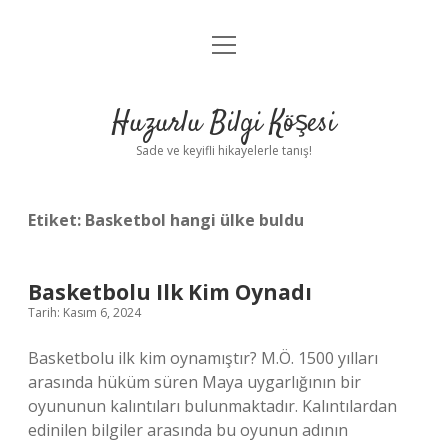
menüyü
Anasayfa
aç
Gizlilik Politikası
Huzurlu Bilgi Köşesi
Yasal Uyarı
Sade ve keyifli hikayelerle tanış!
Hakkımızda
Etiket:
Basketbol hangi ülke buldu
Basketbolu Ilk Kim Oynadı
Tarih: Kasım 6, 2024
Basketbolu ilk kim oynamıştır? M.Ö. 1500 yılları
arasında hüküm süren Maya uygarlığının bir
oyununun kalıntıları bulunmaktadır. Kalıntılardan
edinilen bilgiler arasında bu oyunun adının