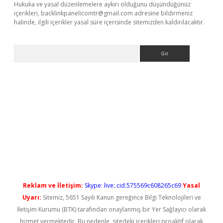
Hukuka ve yasal düzenlemelere aykırı olduğunu düşündüğünüz
içerikleri,
backlinkpanelicomtr@gmail.com
adresine bildirmeniz
halinde, ilgili içerikler yasal süre içerisinde sitemizden kaldırılacaktır.
Arama
ilbet giriş
Reklam ve İletişim:
Skype: live:.cid.575569c608265c69
Yasal
Uyarı:
Sitemiz, 5651 Sayılı Kanun gereğince Bilgi Teknolojileri ve
İletişim Kurumu (BTK) tarafından onaylanmış bir Yer Sağlayıcı olarak
hizmet vermektedir. Bu nedenle, sitedeki içerikleri proaktif olarak