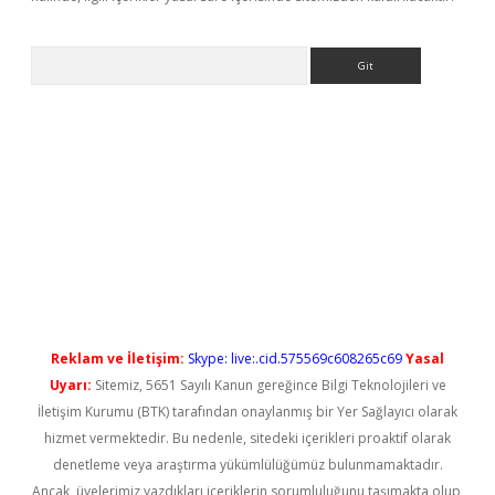
Arama
iriş
Reklam ve İletişim:
Skype: live:.cid.575569c608265c69
Yasal
Uyarı:
Sitemiz, 5651 Sayılı Kanun gereğince Bilgi Teknolojileri ve
İletişim Kurumu (BTK) tarafından onaylanmış bir Yer Sağlayıcı olarak
hizmet vermektedir. Bu nedenle, sitedeki içerikleri proaktif olarak
denetleme veya araştırma yükümlülüğümüz bulunmamaktadır.
Ancak, üyelerimiz yazdıkları içeriklerin sorumluluğunu taşımakta olup,