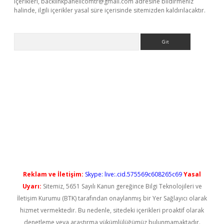
içerikleri,
backlinkpanelicomtr@gmail.com
adresine bildirmeniz
halinde, ilgili içerikler yasal süre içerisinde sitemizden kaldırılacaktır.
Arama
iriş
Reklam ve İletişim:
Skype: live:.cid.575569c608265c69
Yasal
Uyarı:
Sitemiz, 5651 Sayılı Kanun gereğince Bilgi Teknolojileri ve
İletişim Kurumu (BTK) tarafından onaylanmış bir Yer Sağlayıcı olarak
hizmet vermektedir. Bu nedenle, sitedeki içerikleri proaktif olarak
denetleme veya araştırma yükümlülüğümüz bulunmamaktadır.