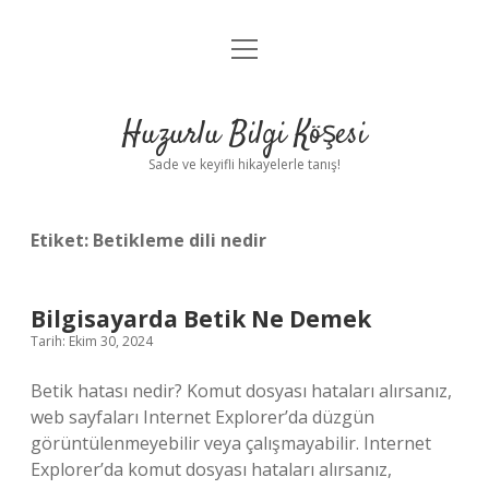
menüyü
Anasayfa
aç
Gizlilik Politikası
Huzurlu Bilgi Köşesi
Yasal Uyarı
Sade ve keyifli hikayelerle tanış!
Hakkımızda
Etiket:
Betikleme dili nedir
Bilgisayarda Betik Ne Demek
Tarih: Ekim 30, 2024
Betik hatası nedir? Komut dosyası hataları alırsanız,
web sayfaları Internet Explorer’da düzgün
görüntülenmeyebilir veya çalışmayabilir. Internet
Explorer’da komut dosyası hataları alırsanız,