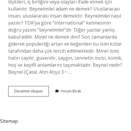
ilişkileri, iş birliğini veya olayları ifade etmek için
kullanılır. Beynelmilel adam ne demek? Uluslararası
insan, uluslararası insan demektir. Beynelmilel nasıl
yazılır? TDK’ya göre “international” kelimesinin
doğru yazımı “beynelmilel”dir. Diğer yazılar yanlış
kabul edilir. Minel ne demek dini? Son zamanlarda
giderek popülerliği artan ve beğenilen bu isim kızlar
tarafından daha çok tercih edilmektedir. Minel ismi;
hatırı sayılır, güvenilir, saygın, cennetin incisi, komik,
hoş ve keyifli anlamlarını taşımaktadır. Beynel nedir?
Beynel (Çatal, Atın Atışı) 3 • .…
Beyne
Devamını okuyun
Yorum Bırak
Minel
Ne
Demek
Sitemap