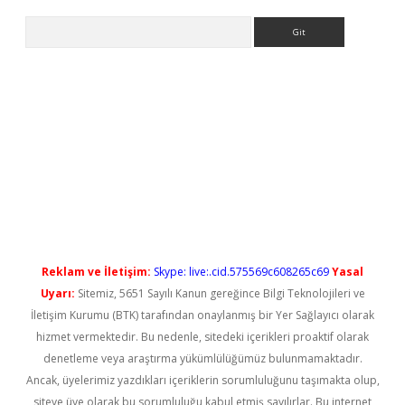
Arama
iriş
Reklam ve İletişim:
Skype: live:.cid.575569c608265c69
Yasal
Uyarı:
Sitemiz, 5651 Sayılı Kanun gereğince Bilgi Teknolojileri ve
İletişim Kurumu (BTK) tarafından onaylanmış bir Yer Sağlayıcı olarak
hizmet vermektedir. Bu nedenle, sitedeki içerikleri proaktif olarak
denetleme veya araştırma yükümlülüğümüz bulunmamaktadır.
Ancak, üyelerimiz yazdıkları içeriklerin sorumluluğunu taşımakta olup,
siteye üye olarak bu sorumluluğu kabul etmiş sayılırlar. Bu internet