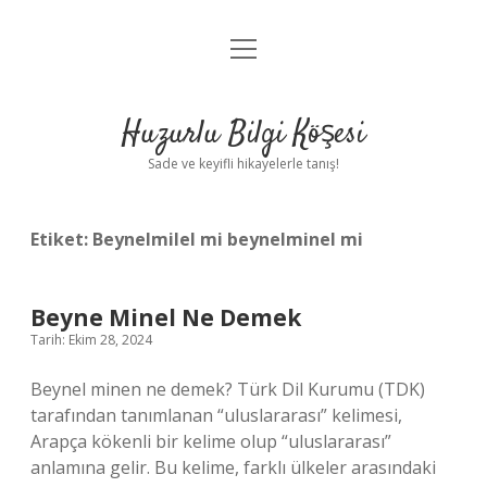
menüyü
Anasayfa
aç
Gizlilik Politikası
Huzurlu Bilgi Köşesi
Yasal Uyarı
Sade ve keyifli hikayelerle tanış!
Hakkımızda
Etiket:
Beynelmilel mi beynelminel mi
Beyne Minel Ne Demek
Tarih: Ekim 28, 2024
Beynel minen ne demek? Türk Dil Kurumu (TDK)
tarafından tanımlanan “uluslararası” kelimesi,
Arapça kökenli bir kelime olup “uluslararası”
anlamına gelir. Bu kelime, farklı ülkeler arasındaki