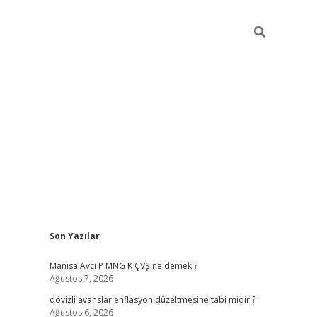
Sidebar
Son Yazılar
ilbet giriş
Manisa Avcı P MNG K ÇVŞ ne demek ?
Ağustos 7, 2026
dövizli avanslar enflasyon düzeltmesine tabi midir ?
Ağustos 6, 2026