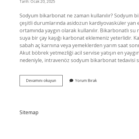
Tarih: Ocak 20, 2025
Sodyum bikarbonat ne zaman kullanılır? Sodyum bik
çeşitli durumlarında asidozun kardiyovasküler yan e
ortamında yaygın olarak kullanılır. Bikarbonatlı su 
suya bir çay kaşığı karbonat eklemeniz yeterlidir. K
sabah aç karnına veya yemeklerden yarım saat sonra 
Akut böbrek yetmezliği acil servise yatışın en yaygın 
nedeniyle, intravenöz sodyum bikarbonat tedavisi sı
Bikarbonat
Devamını okuyun
Yorum Bırak
Ne
Zaman
Kullanılır
Sitemap