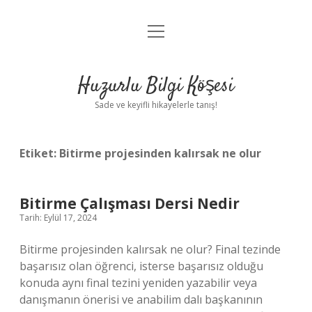
menüyü
Anasayfa
aç
Gizlilik Politikası
Huzurlu Bilgi Köşesi
Yasal Uyarı
Sade ve keyifli hikayelerle tanış!
Hakkımızda
Etiket:
Bitirme projesinden kalırsak ne olur
Bitirme Çalışması Dersi Nedir
Tarih: Eylül 17, 2024
Bitirme projesinden kalırsak ne olur? Final tezinde
başarısız olan öğrenci, isterse başarısız olduğu
konuda aynı final tezini yeniden yazabilir veya
danışmanın önerisi ve anabilim dalı başkanının