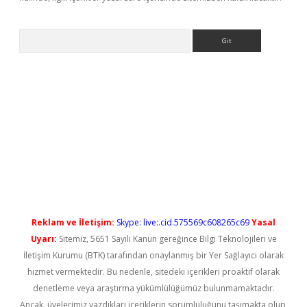
Arama
riş
Reklam ve İletişim:
Skype: live:.cid.575569c608265c69
Yasal
Uyarı:
Sitemiz, 5651 Sayılı Kanun gereğince Bilgi Teknolojileri ve
İletişim Kurumu (BTK) tarafından onaylanmış bir Yer Sağlayıcı olarak
hizmet vermektedir. Bu nedenle, sitedeki içerikleri proaktif olarak
denetleme veya araştırma yükümlülüğümüz bulunmamaktadır.
Ancak, üyelerimiz yazdıkları içeriklerin sorumluluğunu taşımakta olup,